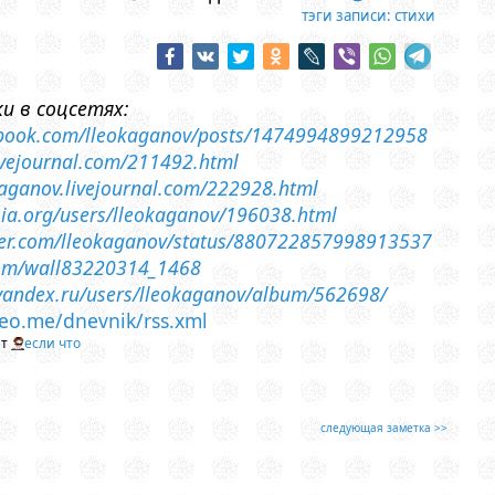
тэги записи:
стихи
и в соцсетях:
cebook.com/lleokaganov/posts/1474994899212958
livejournal.com/211492.html
-kaganov.livejournal.com/222928.html
ossia.org/users/lleokaganov/196038.html
tter.com/lleokaganov/status/880722857998913537
com/wall83220314_1468
i.yandex.ru/users/lleokaganov/album/562698/
lleo.me/dnevnik/rss.xml
йт
если что
следующая заметка >>