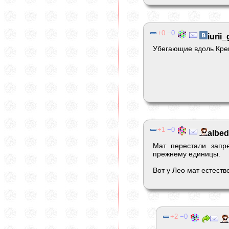
0
0
iurii_
Убегающие вдоль Крем
1
0
albe
Мат перестали запр
прежнему единицы.
Вот у Лео мат естеств
2
0