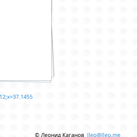
12;x=37.1455
© Леонид Каганов
lleo@lleo.me