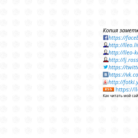
Копия заметк
https://fa
http://lleo.
http://lleo
http://lj.r
https://twi
https://vk.
http://fotk
https://
Как читать мой са