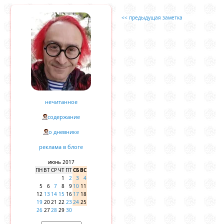
<< предыдущая заметка
нечитанное
содержание
о дневнике
реклама в блоге
июнь 2017
ПН
ВТ
СР
ЧТ
ПТ
СБ
ВС
1
2
3
4
5
6
7
8
9
10
11
12
13
14
15
16
17
18
19
20
21
22
23
24
25
26
27
28
29
30