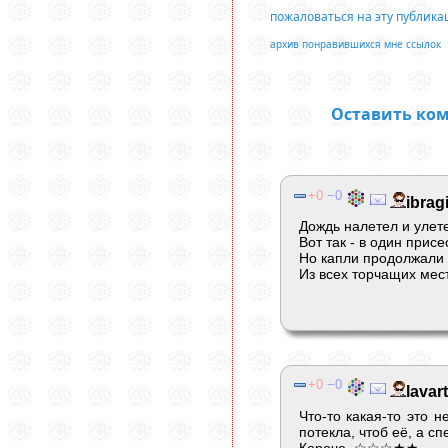
пожаловаться на эту публик
архив понравившихся мне ссылок
Оставить ко
0
0
ibra
Дождь налетел и улет
Вот так - в один присе
Но капли продолжали 
Из всех торчащих мес
0
0
lavart
Что-то какая-то это 
потекла, чтоб её, а с