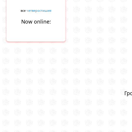
все
четверостишия
Now online:
Гр