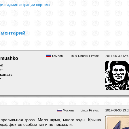
ацию администрации портала
мментарий
Тамбов
Linux Ubuntu Firefox
2017-06-30 12:4
gimushko
ел
ст
капать
т
Москва
Linux Firefox
2017-06-30 13:5
неправильная гроза. Мало шума, много воды. Крыша
пецэффектов особых так и не показали.