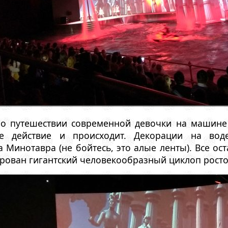
о путешествии современной девочки на машине 
ое действие и происходит. Декорации на во
 Минотавра (не бойтесь, это алые ленты). Все о
рован гигантский человекообразный циклоп росто