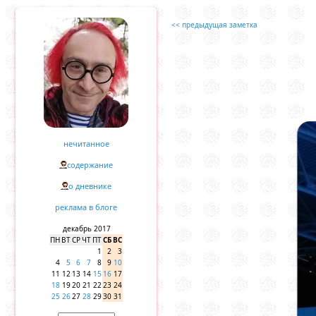
<< предыдущая заметка
нечитанное
содержание
о дневнике
реклама в блоге
декабрь 2017
ПН
ВТ
СР
ЧТ
ПТ
СБ
ВС
1
2
3
4
5
6
7
8
9
10
11
12
13
14
15
16
17
18
19
20
21
22
23
24
25
26
27
28
29
30
31