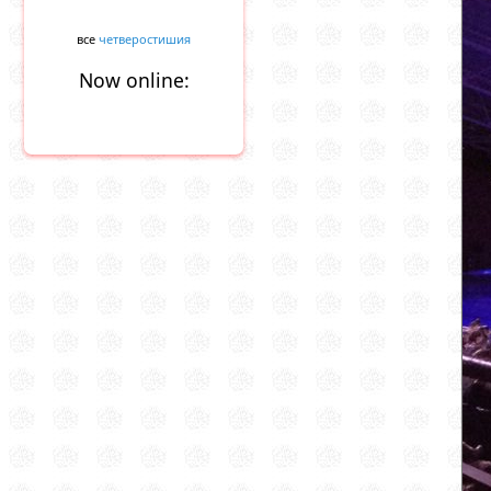
все
четверостишия
Now online: