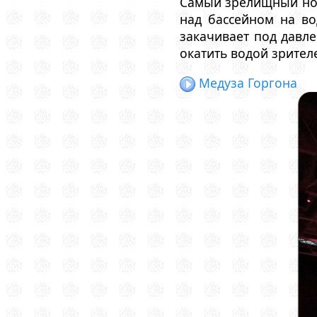
Самый зрелищный ном
над бассейном на в
закачивает под давл
окатить водой зрителе
Медуза Горгона