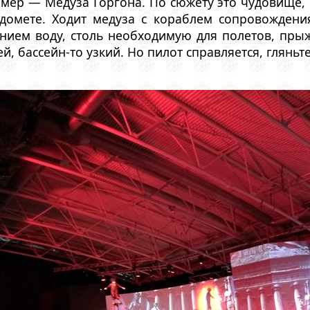
ер — Медуза Горгона. По сюжету это чудовище, 
одомете. Ходит медуза с кораблем сопровожден
ением воду, столь необходимую для полетов, пры
й, бассейн-то узкий. Но пилот справляется, гляньт