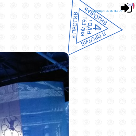
Я ПРОТИВ
следующая заметка >>
Я ПРОТИВ
163 дня
года
4
Я ПРОТИВ