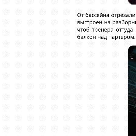
От бассейна отрезали
выстроен на разборны
чтоб тренера оттуда
балкон над партером.