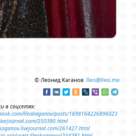
© Леонид Каганов
lleo@lleo.me
и в соцсетях:
cebook.com/lleokaganov/posts/1698164226896023
.livejournal.com/250390.html
o-kaganov.livejournal.com/261427.html
ossia.org/users/lleokaganov/234281.html