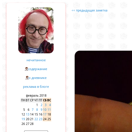
<< предыдущая заметка
нечитанное
содержание
о дневнике
реклама в блоге
февраль 2018
ПН
ВТ
СР
ЧТ
ПТ
СБ
ВС
1
2
3
4
5
6
7
8
9
10
11
12
13
14
15
16
17
18
19
20
21
22
23
24
25
26
27
28