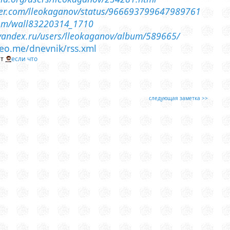
tter.com/lleokaganov/status/966693799647989761
com/wall83220314_1710
i.yandex.ru/users/lleokaganov/album/589665/
lleo.me/dnevnik/rss.xml
йт
если что
следующая заметка >>