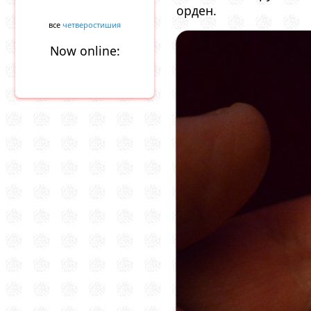
орден.
все
четверостишия
Now online: