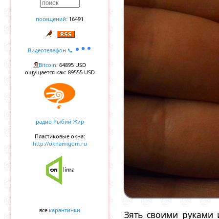
посещений:
16491
Видеотелефон 📞
Bitcoin
: 64895 USD
ощущается как: 89555 USD
радио Рыбий Жир
Пластиковые окна:
http://oknamigom.ru
все
карантинки
Зять своими руками 