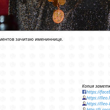
ментов зачитаю имениннице.
Копия заметк
https://fa
https://lleo
https://lle
http://lj.r