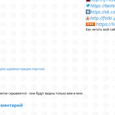
https://twi
https://vk.
http://fotk
https://
Как читать мой са
ацию администрации портала
етке скрываются - они будут видны только вам и мне.
мментарий