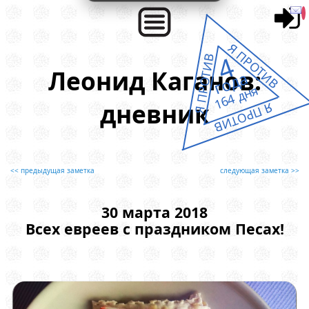
Я ПРОТИВ
4
Я ПРОТИВ
Леонид Каганов:
года
164 дня
дневник
Я ПРОТИВ
<< предыдущая заметка
следующая заметка >>
30 марта 2018
Всех евреев с праздником Песах!