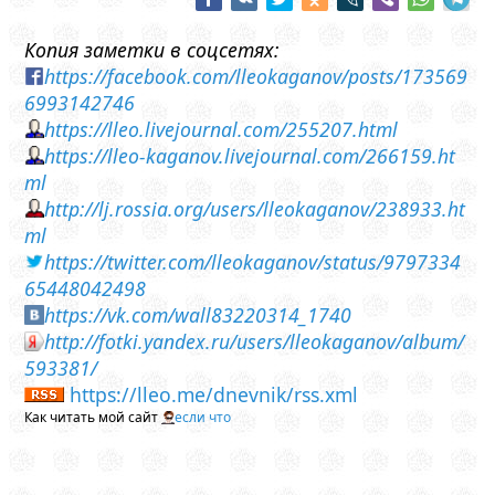
Копия заметки в соцсетях:
https://facebook.com/lleokaganov/posts/173569
6993142746
https://lleo.livejournal.com/255207.html
https://lleo-kaganov.livejournal.com/266159.ht
ml
http://lj.rossia.org/users/lleokaganov/238933.ht
ml
https://twitter.com/lleokaganov/status/9797334
65448042498
https://vk.com/wall83220314_1740
http://fotki.yandex.ru/users/lleokaganov/album/
593381/
https://lleo.me/dnevnik/rss.xml
Как читать мой сайт
если что