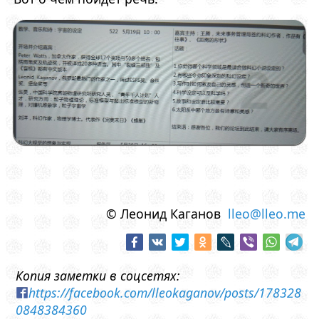
© Леонид Каганов
lleo@lleo.me
Копия заметки в соцсетях:
https://facebook.com/lleokaganov/posts/178328
0848384360