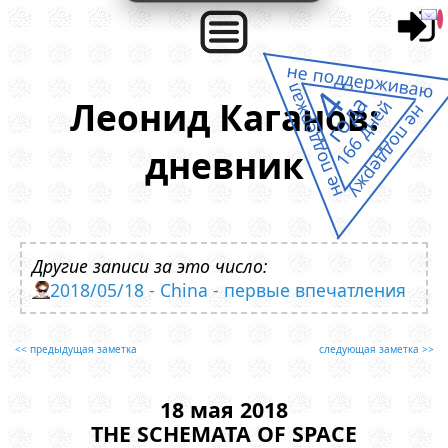
не поддерживаю
не поддержал
4
года
Леонид Каганов:
166 дней
не поддержу
дневник
Другие записи за это число:
2018/05/18 - China - первые впечатления
<< предыдущая заметка
следующая заметка >>
18 мая 2018
THE SCHEMATA OF SPACE