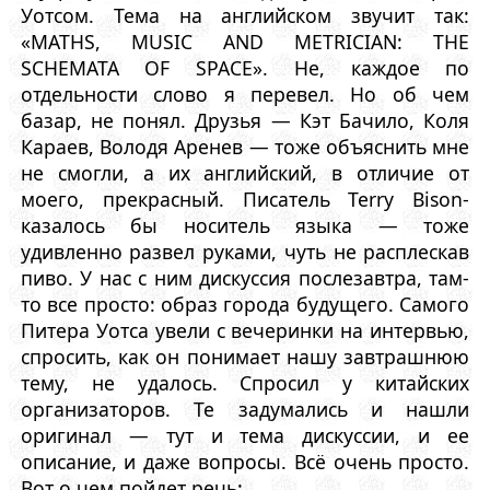
Уотсом. Тема на английском звучит так:
«MATHS, MUSIC AND METRICIAN: THE
SCHEMATA OF SPACE». Не, каждое по
отдельности слово я перевел. Но об чем
базар, не понял. Друзья — Кэт Бачило, Коля
Караев, Володя Аренев — тоже объяснить мне
не смогли, а их английский, в отличие от
моего, прекрасный. Писатель Terry Bison-
казалось бы носитель языка — тоже
удивленно развел руками, чуть не расплескав
пиво. У нас с ним дискуссия послезавтра, там-
то все просто: образ города будущего. Самого
Питера Уотса увели с вечеринки на интервью,
спросить, как он понимает нашу завтрашнюю
тему, не удалось. Спросил у китайских
организаторов. Те задумались и нашли
оригинал — тут и тема дискуссии, и ее
описание, и даже вопросы. Всё очень просто.
Вот о чем пойдет речь: