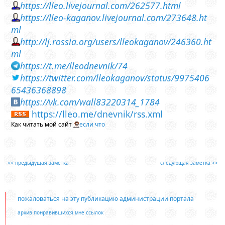
https://lleo.livejournal.com/262577.html
https://lleo-kaganov.livejournal.com/273648.ht
ml
http://lj.rossia.org/users/lleokaganov/246360.ht
ml
https://t.me/lleodnevnik/74
https://twitter.com/lleokaganov/status/9975406
65436368898
https://vk.com/wall83220314_1784
https://lleo.me/dnevnik/rss.xml
Как читать мой сайт
если что
<< предыдущая заметка
следующая заметка >>
пожаловаться на эту публикацию администрации портала
архив понравившихся мне ссылок