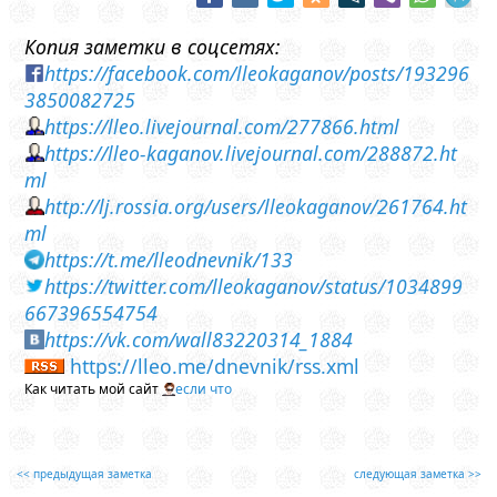
Копия заметки в соцсетях:
https://facebook.com/lleokaganov/posts/193296
3850082725
https://lleo.livejournal.com/277866.html
https://lleo-kaganov.livejournal.com/288872.ht
ml
http://lj.rossia.org/users/lleokaganov/261764.ht
ml
https://t.me/lleodnevnik/133
https://twitter.com/lleokaganov/status/1034899
667396554754
https://vk.com/wall83220314_1884
https://lleo.me/dnevnik/rss.xml
Как читать мой сайт
если что
<< предыдущая заметка
следующая заметка >>