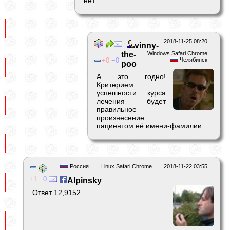
нет.
2018-11-25 08:20
vinny-
the-
Windows Safari Chrome
0
0
Челябинск
poo
А это годно!
Критерием
успешности курса
лечения будет
правильное
произнесение
пациентом её имени-фамилии.
Россия
Linux Safari Chrome
2018-11-22 03:55
1
0
Alpinsky
Ответ 12,9152