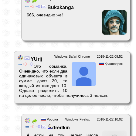
3
0
Bukakanga
666, очевидно же!
Windows Safari Chrome
2018-11-22 09:52
YUrij
0
0
Красноярск
Это обманка.
Очевидно, что если два
одинаковых объекта в
сумме дают 20, то
каждый из них дает 10.
Однако разделить 10
на целое число, чтобы получилось 3 нельзя.
Россия
Windows Firefox
2018-11-22 10:02
0
0
dredkin
А если на три целых числа