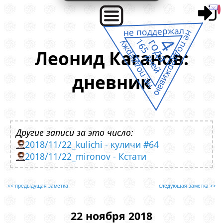
не поддержал
не поддерживаю
4
года
165 дней
не поддержу
Леонид Каганов:
дневник
Другие записи за это число:
2018/11/22_kulichi - куличи #64
2018/11/22_mironov - Кстати
<< предыдущая заметка
следующая заметка >>
22 ноября 2018