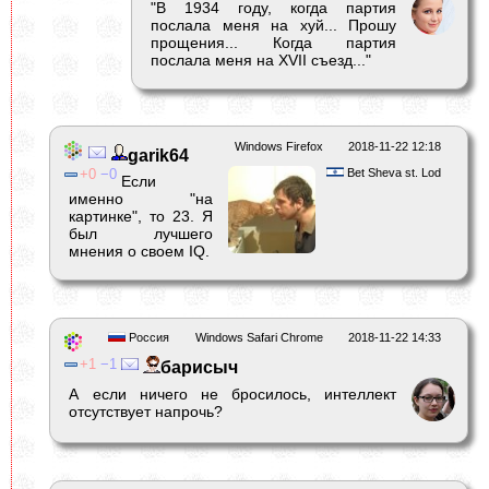
"В 1934 году, когда партия
послала меня на хуй... Прошу
прощения... Когда партия
послала меня на XVII съезд..."
Windows Firefox
2018-11-22 12:18
garik64
0
0
Bet Sheva st. Lod
Если
именно "на
картинке", то 23. Я
был лучшего
мнения о своем IQ.
Россия
Windows Safari Chrome
2018-11-22 14:33
1
1
барисыч
А если ничего не бросилось, интеллект
отсутствует напрочь?