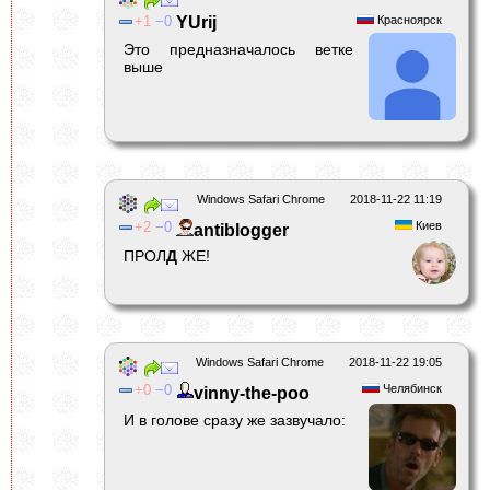
1
0
YUrij
Красноярск
Это предназначалось ветке
выше
Windows Safari Chrome
2018-11-22 11:19
2
0
Киев
antiblogger
ПРОЛ
Д
ЖЕ!
Windows Safari Chrome
2018-11-22 19:05
0
0
Челябинск
vinny-the-poo
И в голове сразу же зазвучало: