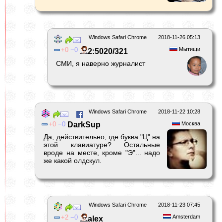
Windows Safari Chrome
2018-11-26 05:13
0
0
Мытищи
2:5020/321
СМИ, я наверно журналист
Windows Safari Chrome
2018-11-22 10:28
0
0
DarkSup
Москва
Да, действительно, где буква "Ц" на
этой клавиатуре? Остальные
вроде на месте, кроме "Э"... надо
же какой олдскул.
Windows Safari Chrome
2018-11-23 07:45
2
0
Amsterdam
alex_