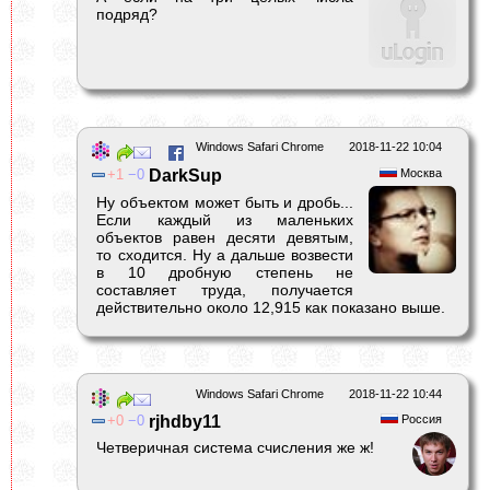
подряд?
Windows Safari Chrome
2018-11-22 10:04
1
0
DarkSup
Москва
Ну объектом может быть и дробь...
Если каждый из маленьких
объектов равен десяти девятым,
то сходится. Ну а дальше возвести
в 10 дробную степень не
составляет труда, получается
действительно около 12,915 как показано выше.
Windows Safari Chrome
2018-11-22 10:44
0
0
rjhdby11
Россия
Четверичная система счисления же ж!