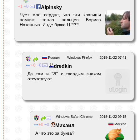
1
0
Alpinsky
Чует мое сердце, что эти клавиши
помнят тепло пальцев Бориса
Натаныча. И где буква Ц ???
Россия
Windows Firefox
2018-11-22 07:41
0
0
dredkin
Да там и "Э" с твердым знаком
отсутствуют
Windows Safari Chrome
2018-11-22 09:15
0
0
Москва
Михаил
А что это за буква?