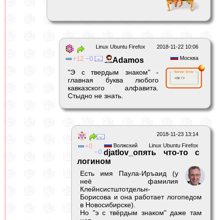
Linux Ubuntu Firefox
2018-11-22 10:06
12
0
Москва
Adamos
"Э с твердым знаком" -
главная буква любого
кавказского алфавита.
Стыдно не знать.
2018-11-23 13:14
0
Волжский
Linux Ubuntu Firefox
0
djatlov_опять что-то с
логином
Есть имя Паула-Иръаид (у
неё фамилия
Клейнсистштотдельн-
Борисова и она работает логопедом
в Новосибирске).
Но "э с твёрдым знаком" даже там