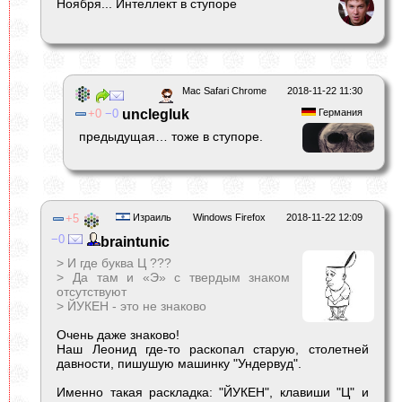
Ноября... Интеллект в ступоре
Mac Safari Chrome
2018-11-22 11:30
0
0
unclegluk
Германия
предыдущая… тоже в ступоре.
5
Израиль
Windows Firefox
2018-11-22 12:09
0
braintunic
> И где буква Ц ???
> Да там и «Э» с твердым знаком
отсутствуют
> ЙУКЕН - это не знаково
Очень даже знаково!
Наш Леонид где-то раскопал старую, столетней
давности, пишушую машинку "Ундервуд".
Именно такая раскладка: "ЙУКЕН", клавиши "Ц" и