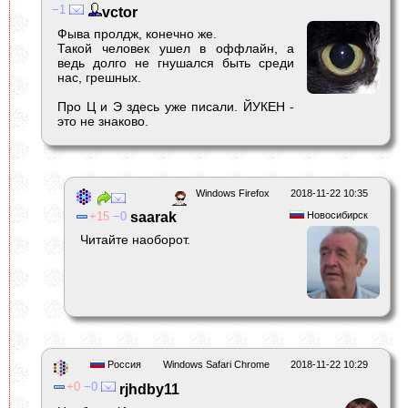
1
vctor
Фыва пролдж, конечно же.
Такой человек ушел в оффлайн, а
ведь долго не гнушался быть среди
нас, грешных.
Про Ц и Э здесь уже писали. ЙУКЕН -
это не знаково.
Windows Firefox
2018-11-22 10:35
15
0
saarak
Новосибирск
Читайте наоборот.
Россия
Windows Safari Chrome
2018-11-22 10:29
0
0
rjhdby11