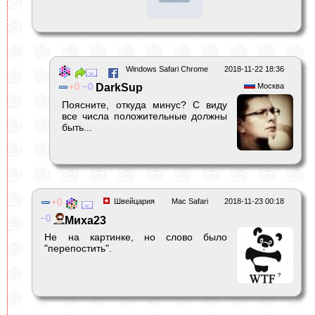
Windows Safari Chrome
2018-11-22 18:36
0
0
DarkSup
Москва
Поясните, откуда минус? С виду
все числа положительные должны
быть...
0
Швейцария
Mac Safari
2018-11-23 00:18
0
Миха23
Не на картинке, но слово было
"перепостить".