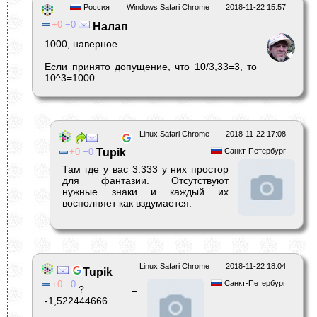
Россия
Windows Safari Chrome
2018-11-22 15:57
0
0
Налап
1000, наверное
Если принято допущение, что 10/3,33=3, то
10^3=1000
Linux Safari Chrome
2018-11-22 17:08
0
0
Tupik
Санкт-Петербург
Там где у вас 3.333 у них простор
для фантазии. Отсутствуют
нужные знаки и каждый их
восполняет как вздумается.
Linux Safari Chrome
2018-11-22 18:04
Tupik
0
0
Санкт-Петербург
? =
-1,522444666