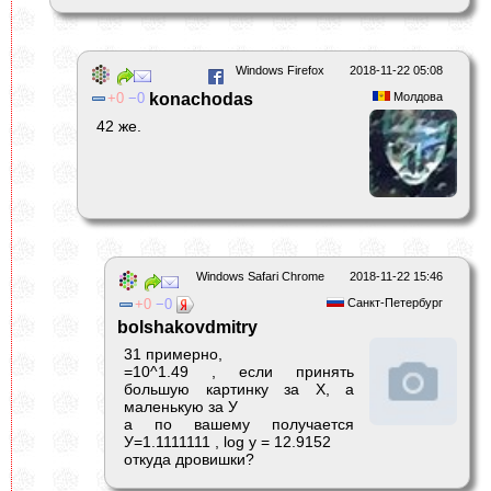
Windows Firefox
2018-11-22 05:08
0
0
konachodas
Молдова
42 же.
Windows Safari Chrome
2018-11-22 15:46
0
0
Санкт-Петербург
bolshakovdmitry
31 примерно,
=10^1.49 , если принять
большую картинку за Х, а
маленькую за У
а по вашему получается
У=1.1111111 , log y = 12.9152
откуда дровишки?