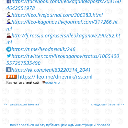
https://facebook.com/lleokaganov/posts/204160
4642551978
https://lleo.livejournal.com/306283.html
https://lleo-kaganov.livejournal.com/317266.ht
ml
http://lj.rossia.org/users/lleokaganov/290292.ht
ml
https://t.me/lleodnevnik/246
https://twitter.com/lleokaganov/status/1065400
557257535490
https://vk.com/wall83220314_2041
https://lleo.me/dnevnik/rss.xml
Как читать мой сайт
если что
<< предыдущая заметка
следующая заметка >>
пожаловаться на эту публикацию администрации портала