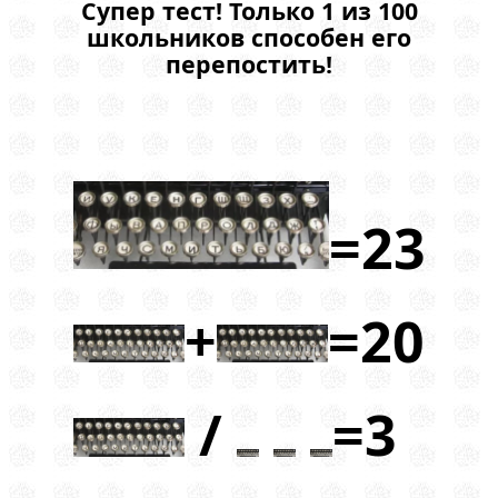
Супер тест! Только 1 из 100
школьников способен его
перепостить!
=23
+
=20
/
=3