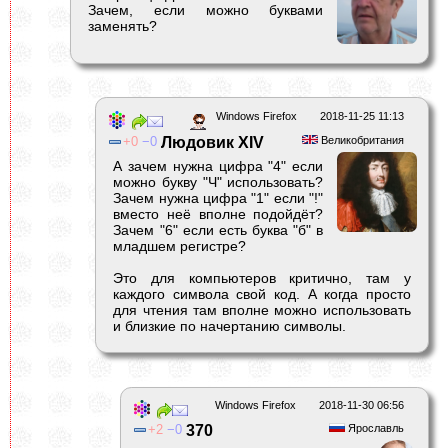
Зачем, если можно буквами
заменять?
Windows Firefox
2018-11-25 11:13
0
0
Людовик XIV
Великобритания
А зачем нужна цифра "4" если
можно букву "Ч" использовать?
Зачем нужна цифра "1" если "!"
вместо неё вполне подойдёт?
Зачем "6" если есть буква "б" в
младшем регистре?
Это для компьютеров критично, там у
каждого символа свой код. А когда просто
для чтения там вполне можно использовать
и близкие по начертанию символы.
Windows Firefox
2018-11-30 06:56
2
0
370
Ярославль