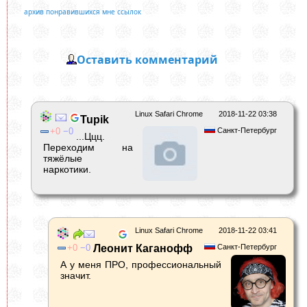
архив понравившихся мне ссылок
Оставить комментарий
Linux Safari Chrome
2018-11-22 03:38
Tupik
0
0
Санкт-Петербург
...Ццц.
Переходим на
тяжёлые
наркотики.
Linux Safari Chrome
2018-11-22 03:41
0
0
Леонит Каганофф
Санкт-Петербург
А у меня ПРО, профессиональный
значит.