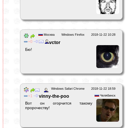
Москва
Windows Firefox
2018-11-22 10:28
0
0
vctor
Бю!
Windows Safari Chrome
2018-11-22 18:59
1
0
vinny-the-poo
Челябинск
Вот он огорчится такому
пророчеству!