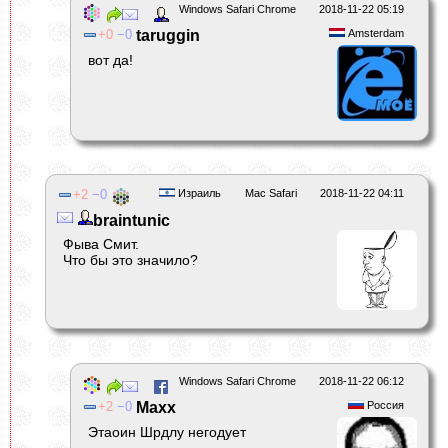
Windows Safari Chrome
2018-11-22 05:19
0
0
taruggin
Amsterdam
вот да!
2
0
Израиль
Mac Safari
2018-11-22 04:11
braintunic
Фыва Смит.
Что бы это значило?
Windows Safari Chrome
2018-11-22 06:12
2
0
Maxx
Россия
Этаоин Шрдлу негодует