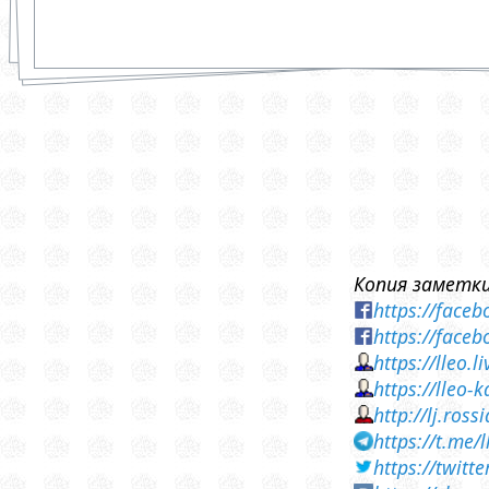
Копия заметки
https://face
https://face
https://lleo.
https://lleo
http://lj.ros
https://t.me/
https://twit