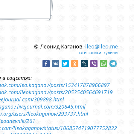
© Леонид Каганов
lleo@lleo.me
тэги записи:
куличи
 в соцсетях:
book.com/leo.kaganov/posts/153417878966897
book.com/lleokaganov/posts/2053540564691719
livejournal.com/309898.html
-kaganov.livejournal.com/320845.html
sia.org/users/lleokaganov/293737.html
lleodnevnik/261
ter.com/lleokaganov/status/1068574719077752832