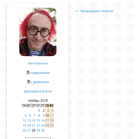
<< предыдущая заметка
нечитанное
содержание
о дневнике
реклама в блоге
ноябрь 2018
ПН
ВТ
СР
ЧТ
ПТ
СБ
ВС
1
2
3
4
5
6
7
8
9
10
11
12
13
14
15
16
17
18
19
20
21
22
23
24
25
26
27
28
29
30