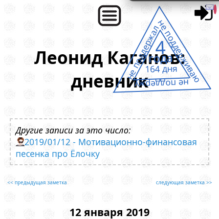
не поддерживаю
не поддержал
4
Леонид Каганов:
года
164 дня
дневник
не поддержу
Другие записи за это число:
2019/01/12 - Мотивационно-финансовая
песенка про Ёлочку
<< предыдущая заметка
следующая заметка >>
12 января 2019