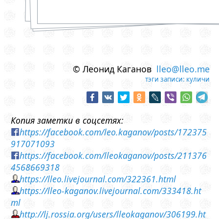
© Леонид Каганов
lleo@lleo.me
тэги записи:
куличи
Копия заметки в соцсетях:
https://facebook.com/leo.kaganov/posts/172375
917071093
https://facebook.com/lleokaganov/posts/211376
4568669318
https://lleo.livejournal.com/322361.html
https://lleo-kaganov.livejournal.com/333418.ht
ml
http://lj.rossia.org/users/lleokaganov/306199.ht