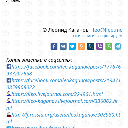
и там.
© Леонид Каганов
lleo@lleo.me
тэги записи:
гастролируем
Копия заметки в соцсетях:
https://facebook.com/leo.kaganov/posts/177676
933207658
https://facebook.com/lleokaganov/posts/213471
0859908022
https://lleo.livejournal.com/324961.html
https://lleo-kaganov.livejournal.com/336062.ht
ml
http://lj.rossia.org/users/lleokaganov/308980.ht
ml