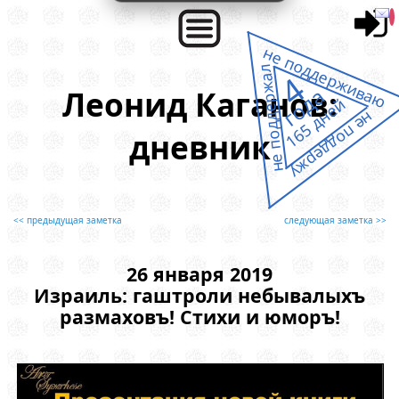
не поддерживаю
не поддержал
4
года
Леонид Каганов:
165 дней
не поддержу
дневник
<< предыдущая заметка
следующая заметка >>
26 января 2019
Израиль: гаштроли небывалыхъ
размаховъ! Стихи и юморъ!