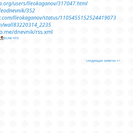
sia.org/users/lleokaganov/317047.html
lleodnevnik/352
ter.com/lleokaganov/status/1105455152524419073
om/wall83220314_2235
leo.me/dnevnik/rss.xml
т
если что
следующая заметка >>