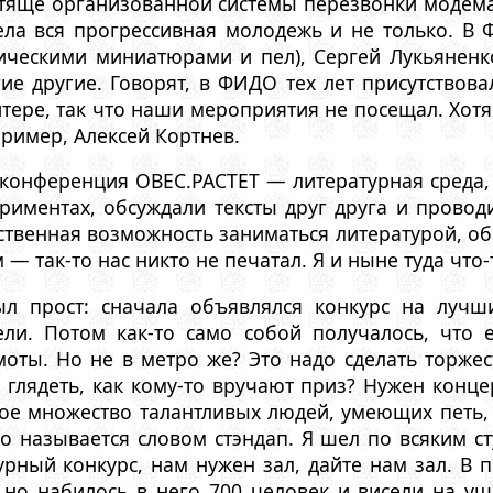
стяще организованной системы перезвонки моде
ла вся прогрессивная молодежь и не только. В Ф
ическими миниатюрами и пел), Сергей Лукьяненко
ие другие. Говорят, в ФИДО тех лет присутствов
итере, так что наши мероприятия не посещал. Хот
пример, Алексей Кортнев.
конференция OBEC.PACTET — литературная среда
ериментах, обсуждали тексты друг друга и прово
нственная возможность заниматься литературой, 
 — так-то нас никто не печатал. Я и ныне туда что
ыл прост: сначала объявлялся конкурс на луч
ли. Потом как-то само собой получалось, что е
моты. Но не в метро же? Это надо сделать торже
о глядеть, как кому-то вручают приз? Нужен кон
ое множество талантливых людей, умеющих петь, 
о называется словом стэндап. Я шел по всяким с
ный конкурс, нам нужен зал, дайте нам зал. В п
 но набилось в него 700 человек и висели на уш