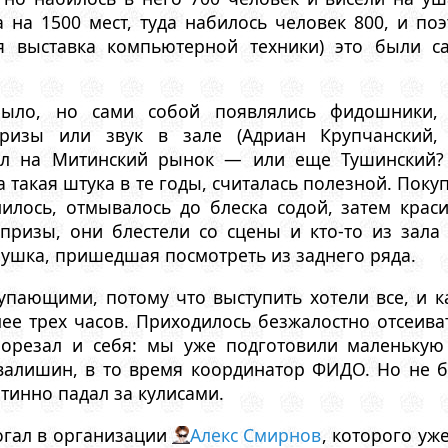
а на 1500 мест, туда набилось человек 800, и по
я выставка компьютерной техники) это были 
было, но сами собой появлялись фидошники,
ризы или звук в зале (Адриан Крупчанский,
хал на Митинский рынок — или еще Тушинский?
 такая штука в те годы, считалась полезной. Пок
нилось, отмывалось до блеска содой, затем крас
призы, они блестели со сцены и кто-то из зала 
ушка, пришедшая посмотреть из заднего ряда.
упающими, потому что выступить хотели все, и к
е трех часов. Приходилось безжалостно отсеиват
орезал и себя: мы уже подготовили маленькую 
валишин, в то время координатор ФИДО. Но не 
тинно падал за кулисами.
гал в организации
Алекс Смирнов
, которого уж