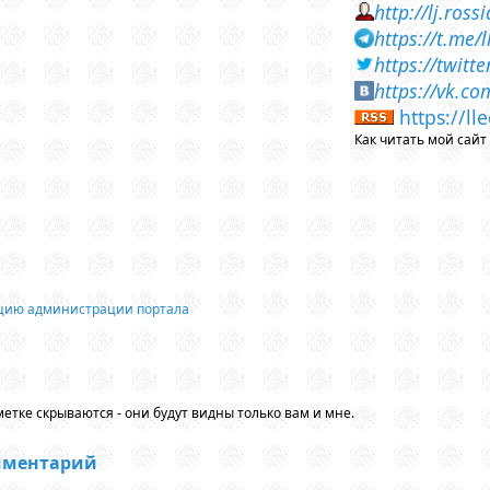
http://lj.ros
https://t.me/
https://twit
https://vk.c
https://l
Как читать мой сай
ацию администрации портала
етке скрываются - они будут видны только вам и мне.
мментарий