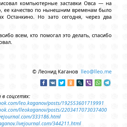
рисовал компьютерные заставки Овса — на
о, ее качество по нынешним временам было
х Останкино. Но зато сегодня, через два
сибо всем, кто помогал это делать, спасибо
овал.
© Леонид Каганов
lleo@lleo.me
 в соцсетях:
book.com/leo.kaganov/posts/192553601719991
book.com/lleokaganov/posts/2203417073037400
livejournal.com/333186.html
-kaganov.livejournal.com/344211.html