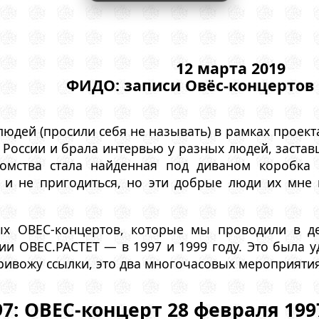
12 марта 2019
ФИДО: записи Овёс-концертов 1
юдей (просили себя не называть) в рамках проекта
в России и брала интервью у разных людей, заст
омства стала найденная под диваном коробка 
и и не пригодиться, но эти добрые люди их мн
х ОВЕС-концертов, которые мы проводили в де
и OBEC.PACTET — в 1997 и 1999 году. Это была у
ривожу ссылки, это два многочасовых мероприятия
97: ОВЕС-концерт 28 февраля 199