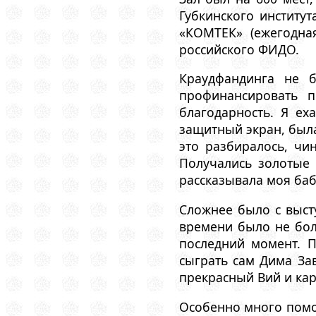
Губкинского институт
«КОМТЕК» (ежегодна
российского ФИДО.
Краудфандинга не 
профинансировать п
благодарность. Я е
защитный экран, была
это разбиралось, чи
Получались золотые 
рассказывала моя баб
Сложнее было с выст
времени было не боле
последний момент. П
сыграть сам Дима За
прекрасный Вий и кар
Особенно много помо