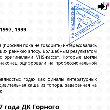
не поддержу
не поддерживаю
следующая заметка >>
165 дней
года
не поддержал
4
997, 1999
 (просили пока не говорить) интересовалась
авших раннюю эпоху. Волшебным результатом
с оригиналами VHS-кассет. Которые могли
е наконец оцифровали на профессиональной
вяностых годах как финалы литературных
дивительная каша из топора, заваренная на
:
7 года ДК Горного