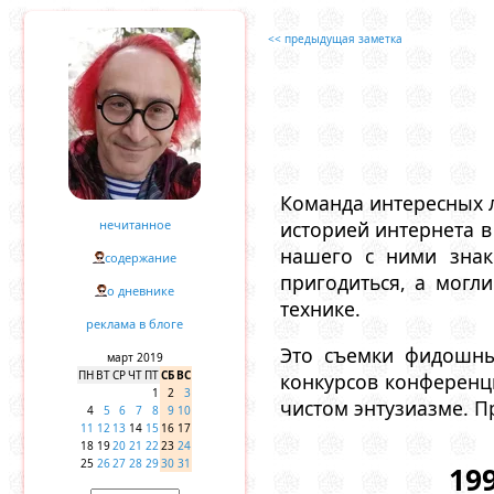
<< предыдущая заметка
Команда интересных л
нечитанное
историей интернета 
нашего с ними знак
содержание
пригодиться, а могл
о дневнике
технике.
реклама в блоге
Это съемки фидошны
март 2019
ПН
ВТ
СР
ЧТ
ПТ
СБ
ВС
конкурсов конференци
1
2
3
чистом энтузиазме. П
4
5
6
7
8
9
10
11
12
13
14
15
16
17
18
19
20
21
22
23
24
25
26
27
28
29
30
31
19