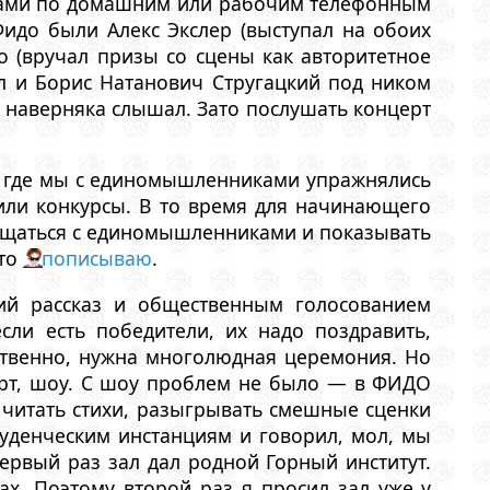
мами по домашним или рабочим телефонным
идо были Алекс Экслер (выступал на обоих
 (вручал призы со сцены как авторитетное
ал и Борис Натанович Стругацкий под ником
я наверняка слышал. Зато послушать концерт
, где мы с единомышленниками упражнялись
дили конкурсы. В то время для начинающего
общаться с единомышленниками и показывать
-то
пописываю
.
ший рассказ и общественным голосованием
сли есть победители, их надо поздравить,
ственно, нужна многолюдная церемония. Но
церт, шоу. С шоу проблем не было — в ФИДО
читать стихи, разыгрывать смешные сценки
туденческим инстанциям и говорил, мол, мы
ервый раз зал дал родной Горный институт.
ах. Поэтому второй раз я просил зал уже у