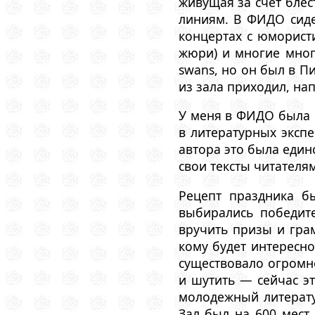
живущая за счет бле
линиям. В ФИДО сиде
концертах с юморист
жюри) и многие мног
swans, но он был в П
из зала приходил, на
У меня в ФИДО была 
в литературных эксп
автора это была еди
свои тексты читателям
Рецепт праздника б
выбирались победите
вручить призы и гра
кому будет интересн
существовало огромн
и шутить — сейчас эт
молодежный литератур
Зал был на 600 мест,