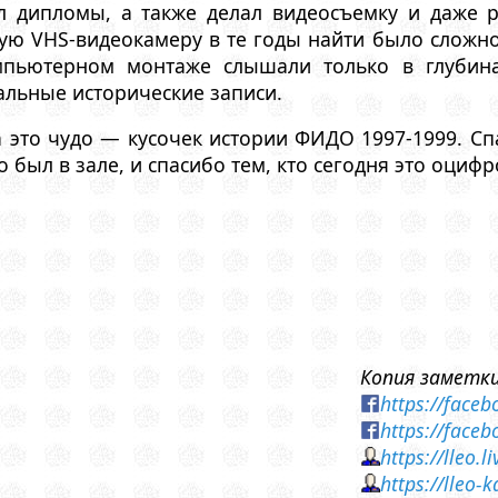
л дипломы, а также делал видеосъемку и даже 
ую VHS-видеокамеру в те годы найти было сложн
мпьютерном монтаже слышали только в глубина
кальные исторические записи.
 это чудо — кусочек истории ФИДО 1997-1999. Спа
то был в зале, и спасибо тем, кто сегодня это оцифр
Копия заметки
https://face
https://face
https://lleo.
https://lleo