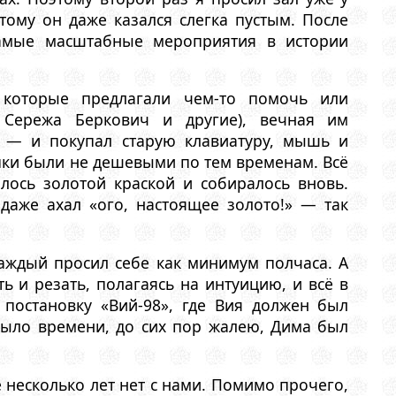
этому он даже казался слегка пустым. После
самые масштабные мероприятия в истории
 которые предлагали чем-то помочь или
 Сережа Беркович и другие), вечная им
 — и покупал старую клавиатуру, мышь и
упки были не дешевыми по тем временам. Всё
илось золотой краской и собиралось вновь.
даже ахал «ого, настоящее золото!» — так
аждый просил себе как минимум полчаса. А
ь и резать, полагаясь на интуицию, и всё в
постановку «Вий-98», где Вия должен был
было времени, до сих пор жалею, Дима был
е несколько лет нет с нами. Помимо прочего,