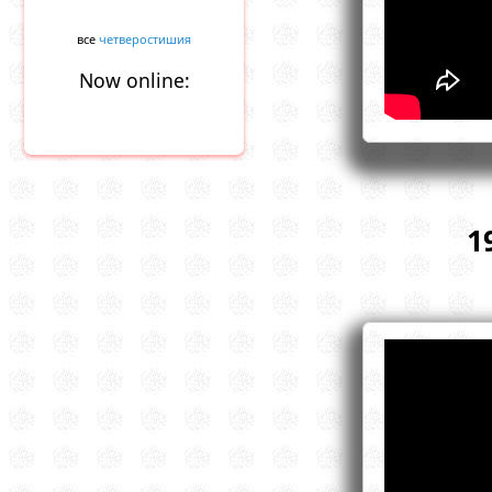
все
четверостишия
Now online:
1