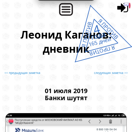
Я ПРОТИВ
4
Я ПРОТИВ
Леонид Каганов:
года
165 дней
дневник
Я ПРОТИВ
<< предыдущая заметка
следующая заметка >>
01 июля 2019
Банки шутят