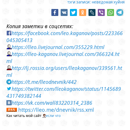
тэги записи:
неведомая хуйня
Копия заметки в соцсетях:
https://facebook.com/leo.kaganov/posts/223366
045305413
https://lleo.livejournal.com/355229.html
https://lleo-kaganov.livejournal.com/366324.ht
ml
http://lj.rossia.org/users/lleokaganov/339561.ht
ml
https://t.me/lleodnevnik/442
https://twitter.com/lleokaganov/status/1145689
431749382144
https://vk.com/wall83220314_2386
https://lleo.me/dnevnik/rss.xml
Как читать мой сайт
если что