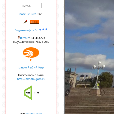
посещений:
6371
Видеотелефон 📞
Bitcoin
: 64346 USD
ощущается как: 76571 USD
радио Рыбий Жир
Пластиковые окна:
http://oknamigom.ru
все
карантинки