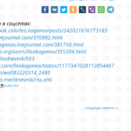
 в соцсетях:
book.com/leo.kaganov/posts/242021676773183
livejournal.com/370892.html
-kaganov.livejournal.com/381750.html
sia.org/users/lleokaganov/355304.html
lleodnevnik/503
ter.com/lleokaganov/status/1177347028113854467
om/wall83220314_2480
leo.me/dnevnik/rss.xml
т
если что
следующая заметка >>