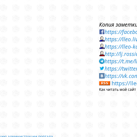
Копия заметки
https://face
https://lleo.
https://lleo
http://lj.ros
https://t.me/
https://twit
https://vk.c
https://l
Как читать мой сай
ацию администрации портала