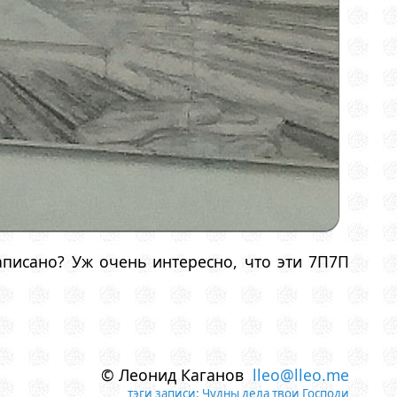
аписано? Уж очень интересно, что эти 7П7П
© Леонид Каганов
lleo@lleo.me
тэги записи:
Чудны дела твои Господи