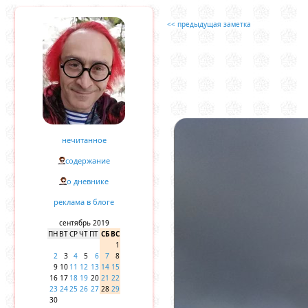
<< предыдущая заметка
нечитанное
содержание
о дневнике
реклама в блоге
сентябрь 2019
ПН
ВТ
СР
ЧТ
ПТ
СБ
ВС
1
2
3
4
5
6
7
8
9
10
11
12
13
14
15
16
17
18
19
20
21
22
23
24
25
26
27
28
29
30