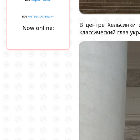
все
четверостишия
В центре Хельсинки 
Now online:
классический глаз укр