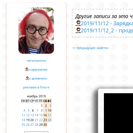
Другие записи за это ч
2019/11/12 - Зарядк
2019/11/12_2 - про
<< предыдущая заметка
нечитанное
содержание
о дневнике
реклама в блоге
ноябрь 2019
ПН
ВТ
СР
ЧТ
ПТ
СБ
ВС
1
2
3
4
5
6
7
8
9
10
11
12
13
14
15
16
17
18
19
20
21
22
23
24
25
26
27
28
29
30