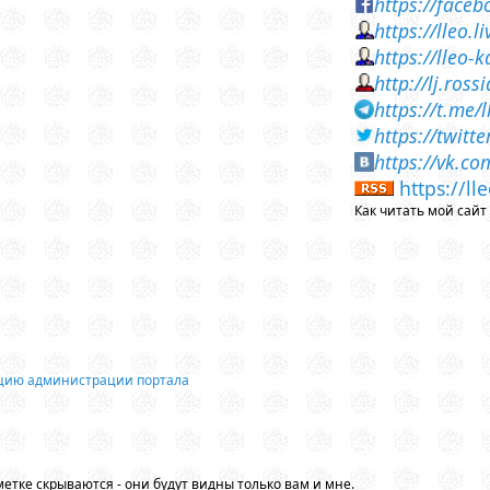
https://face
https://lleo.
https://lleo
http://lj.ros
https://t.me/
https://twit
https://vk.c
https://l
Как читать мой сай
ацию администрации портала
етке скрываются - они будут видны только вам и мне.