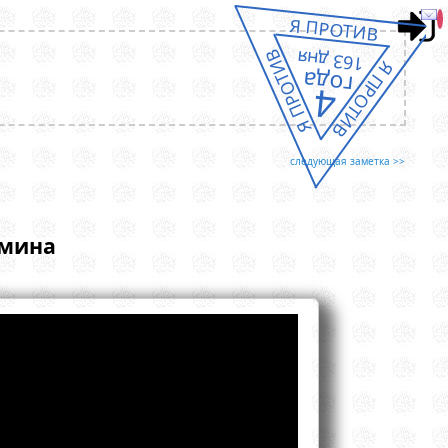
Я ПРОТИВ
163 дня
Я ПРОТИВ
Я ПРОТИВ
года
4
следующая заметка >>
амина