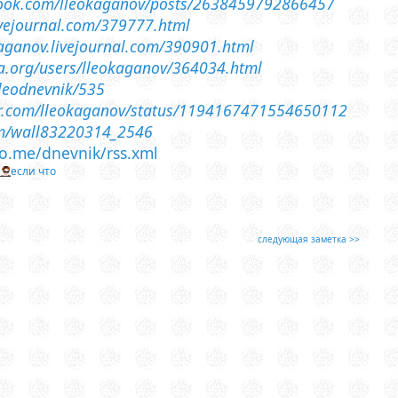
book.com/lleokaganov/posts/2638459792866457
livejournal.com/379777.html
-kaganov.livejournal.com/390901.html
sia.org/users/lleokaganov/364034.html
lleodnevnik/535
ter.com/lleokaganov/status/1194167471554650112
om/wall83220314_2546
leo.me/dnevnik/rss.xml
т
если что
следующая заметка >>