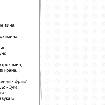
ые вина,
рокамина.
рин
руно
ктрокамин,
з крана...
шенных фраз?
ь: «Сука!
каз
звука?»