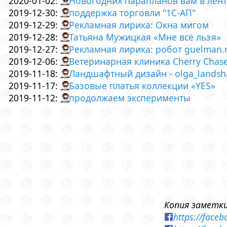
2020-01-02:
Новогодних парапланов вам в ленту
2019-12-30:
поддержка торговли "1С-АП"
2019-12-29:
Рекламная лирика: Окна мигом
2019-12-28:
Татьяна Мужицкая «Мне всё льзя»
2019-12-27:
Рекламная лирика: робот guelman.r
2019-12-06:
Ветеринарная клиника Cherry Chase 
2019-11-18:
Ландшафтный дизайн - olga_landsh
2019-11-17:
Базовые платья коллекции «YES»
2019-11-12:
продолжаем эксперименты
Копия заметки
https://face