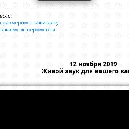
исло:
а размером с зажигалку
должаем эксперименты
12 ноября 2019
Живой звук для вашего к