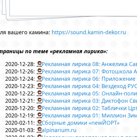
для вашего камина:
https://sound.kamin-dekor.ru
страницы по теме «рекламная лирика»:
2020-12-28:
Рекламная лирика 08: Анжелика Са
2020-12-26:
Рекламная лирика 07: Фотошкола 
2020-12-24:
Рекламная лирика 06: Приложение 
2020-12-23:
Рекламная лирика 04: Вездеход РУ
2020-12-22:
Рекламная лирика 05: Онлайн-пол
2020-12-21:
Рекламная лирика 03: Диктофон Св
2020-12-20:
Рекламная лирика 02: Таблички Цр
2020-12-19:
Рекламная лирика 01: Миллион Зи
2020-02-11:
Сборные домики «newЙОРТ»
2020-01-03:
alpinarium.ru