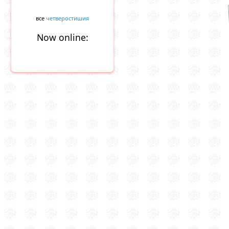
все
четверостишия
Now online: