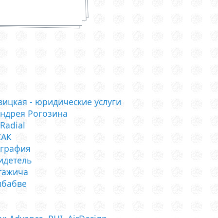
вицкая - юридические услуги
Андрея Рогозина
Radial
САК
играфия
идетель
тажича
мбабве