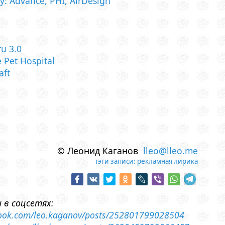
: Advance, PHI, AirDesign
u 3.0
Pet Hospital
aft
© Леонид Каганов
lleo@lleo.me
тэги записи:
рекламная лирика
 в соцсетях:
book.com/leo.kaganov/posts/252801799028504