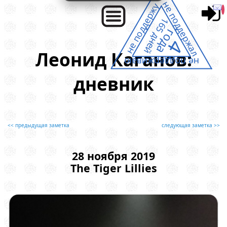
не поддержал
не поддержу
165 дней
года
4
Леонид Каганов:
не поддерживаю
дневник
<< предыдущая заметка
следующая заметка >>
28 ноября 2019
The Tiger Lillies