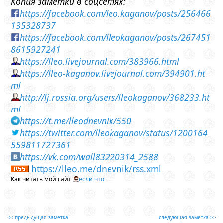
Копия заметки в соцсетях:
https://facebook.com/leo.kaganov/posts/256466
135328737
https://facebook.com/lleokaganov/posts/267451
8615927241
https://lleo.livejournal.com/383966.html
https://lleo-kaganov.livejournal.com/394901.ht
ml
http://lj.rossia.org/users/lleokaganov/368233.ht
ml
https://t.me/lleodnevnik/550
https://twitter.com/lleokaganov/status/1200164
559811727361
https://vk.com/wall83220314_2588
https://lleo.me/dnevnik/rss.xml
Как читать мой сайт
если что
<< предыдущая заметка
следующая заметка >>