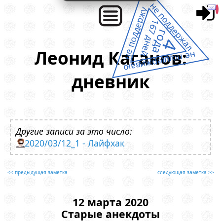
не поддержал
не поддержу
167 дней
года
4
Леонид Каганов:
не поддерживаю
дневник
Другие записи за это число:
2020/03/12_1 - Лайфхак
<< предыдущая заметка
следующая заметка >>
12 марта 2020
Старые анекдоты