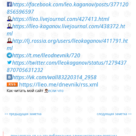
https://facebook.com/leo.kaganov/posts/377120
856596597
https://lleo.livejournal.com/427413.html
https://lleo-kaganov.livejournal.com/438372.ht
ml
http://lj.rossia.org/users/lleokaganov/411791.ht
ml
https://t.me/lleodnevnik/720
https://twitter.com/lleokaganov/status/1279437
870705631232
https://vk.com/wall83220314_2958
https://lleo.me/dnevnik/rss.xml
Как читать мой сайт
если что
<< предыдущая заметка
следующая заметка >>
пожаловаться на эту публикацию администрации портала