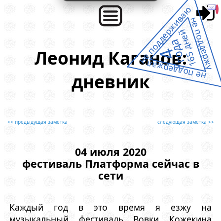
не поддерживаю
не поддержу
165 дней
года
Леонид Каганов:
4
не поддержал
дневник
<< предыдущая заметка
следующая заметка >>
04 июля 2020
фестиваль Платформа сейчас в
сети
Каждый год в это время я езжу на
музыкальный фестиваль Вовки Кожекина