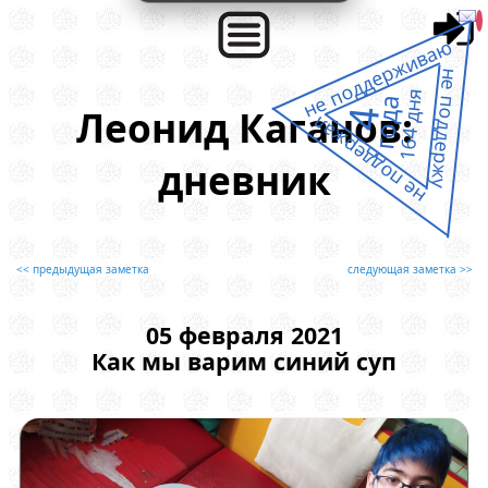
не поддерживаю
не поддержу
164 дня
года
Леонид Каганов:
4
не поддержал
дневник
<< предыдущая заметка
следующая заметка >>
05 февраля 2021
Как мы варим синий суп