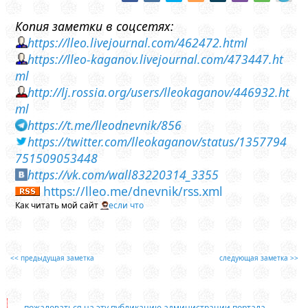
Копия заметки в соцсетях:
https://lleo.livejournal.com/462472.html
https://lleo-kaganov.livejournal.com/473447.ht
ml
http://lj.rossia.org/users/lleokaganov/446932.ht
ml
https://t.me/lleodnevnik/856
https://twitter.com/lleokaganov/status/1357794
751509053448
https://vk.com/wall83220314_3355
https://lleo.me/dnevnik/rss.xml
Как читать мой сайт
если что
<< предыдущая заметка
следующая заметка >>
пожаловаться на эту публикацию администрации портала