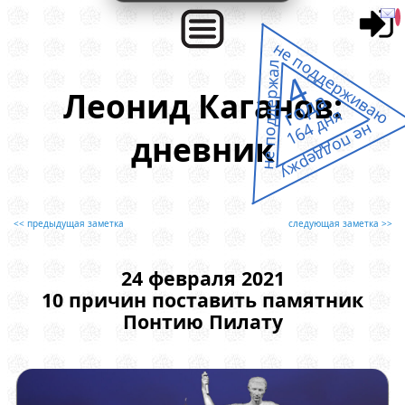
не поддерживаю
не поддержал
4
Леонид Каганов:
года
164 дня
не поддержу
дневник
<< предыдущая заметка
следующая заметка >>
24 февраля 2021
10 причин поставить памятник
Понтию Пилату