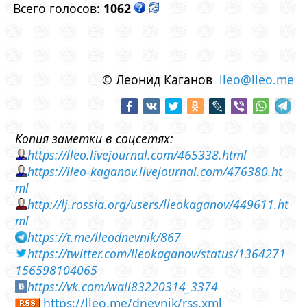
Всего голосов:
1062
© Леонид Каганов
lleo@lleo.me
Копия заметки в соцсетях:
https://lleo.livejournal.com/465338.html
https://lleo-kaganov.livejournal.com/476380.ht
ml
http://lj.rossia.org/users/lleokaganov/449611.ht
ml
https://t.me/lleodnevnik/867
https://twitter.com/lleokaganov/status/1364271
156598104065
https://vk.com/wall83220314_3374
https://lleo.me/dnevnik/rss.xml