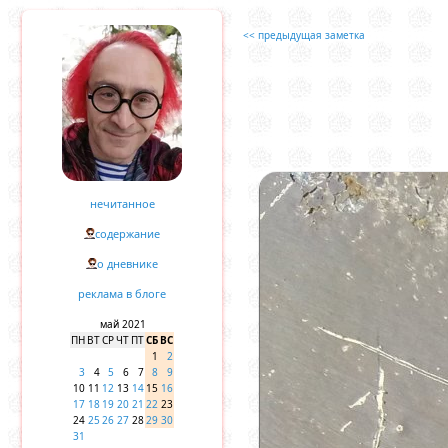
<< предыдущая заметка
нечитанное
содержание
о дневнике
реклама в блоге
май 2021
ПН
ВТ
СР
ЧТ
ПТ
СБ
ВС
1
2
3
4
5
6
7
8
9
10
11
12
13
14
15
16
17
18
19
20
21
22
23
24
25
26
27
28
29
30
31