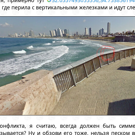
ая, примерно тут
32.0557493055556,34.75385619
, где перила с вертикальными железками и идут с
конфликта, я считаю, всегда должен быть симм
зывается? Ну и обзови его тоже, нельзя песком в