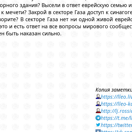
орного здания? Высели в ответ еврейскую семью из
к мечети? Закрой в секторе Газа доступ к синагог
оворите? В секторе Газа нет ни одной живой евре
это и есть ответ на все вопросы мирового сообществ
ен быть наказан сильно.
Копия заметки
https://lleo.
https://lleo
http://lj.ros
https://t.me/
https://twit
https://vk.c