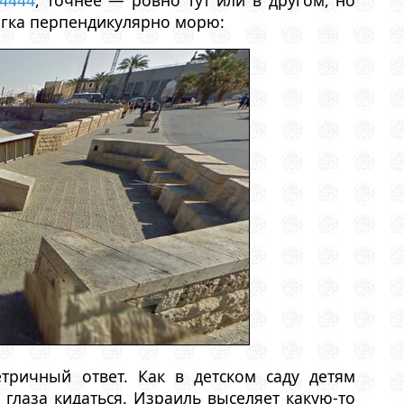
44444
, точнее — ровно тут или в другом, но
легка перпендикулярно морю:
етричный ответ. Как в детском саду детям
 глаза кидаться. Израиль выселяет какую-то