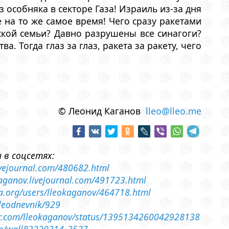
 особняка в секторе Газа! Израиль из-за дня
е на то же самое время! Чего сразу ракетами
йской семьи? Давно разрушены все синагоги?
а. Тогда глаз за глаз, ракета за ракету, чего
© Леонид Каганов
lleo@lleo.me
 в соцсетях:
livejournal.com/480682.html
-kaganov.livejournal.com/491723.html
sia.org/users/lleokaganov/464718.html
lleodnevnik/929
ter.com/lleokaganov/status/1395134260042928138
om/wall83220314_3527