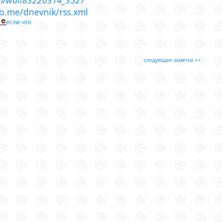
leo.me/dnevnik/rss.xml
т
если что
следующая заметка >>