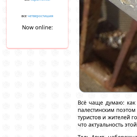
все
четверостишия
Now online:
Всё чаще думаю: как
палестинским поэтом
туристов и жителей г
что актуальность это