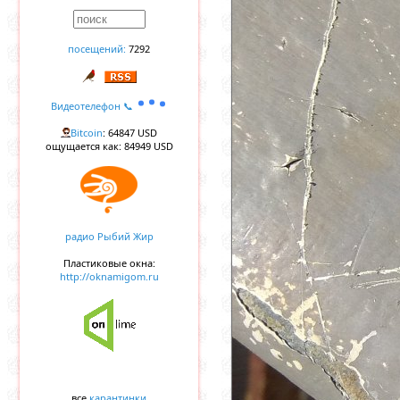
посещений:
7292
Видеотелефон 📞
Bitcoin
: 64847 USD
ощущается как: 84949 USD
радио Рыбий Жир
Пластиковые окна:
http://oknamigom.ru
все
карантинки