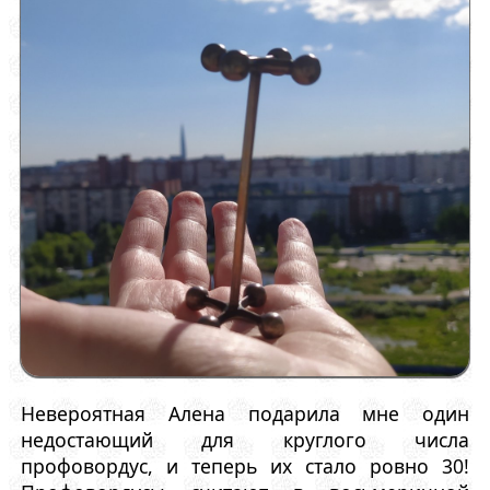
Невероятная Алена подарила мне один
недостающий для круглого числа
профовордус, и теперь их стало ровно 30!