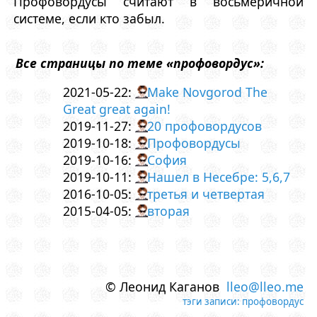
Профовордусы считают в восьмеричной
системе, если кто забыл.
Все страницы по теме «профовордус»:
2021-05-22:
Make Novgorod The
Great great again!
2019-11-27:
20 профовордусов
2019-10-18:
Профовордусы
2019-10-16:
София
2019-10-11:
Нашел в Несебре: 5,6,7
2016-10-05:
третья и четвертая
2015-04-05:
вторая
© Леонид Каганов
lleo@lleo.me
тэги записи:
профовордус