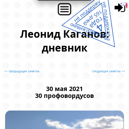
не поддержу
не поддержал
165 дней
года
4
не поддерживаю
Леонид Каганов:
дневник
<< предыдущая заметка
следующая заметка >>
30 мая 2021
30 профовордусов