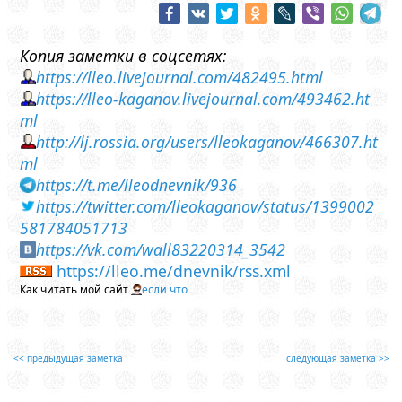
Копия заметки в соцсетях:
https://lleo.livejournal.com/482495.html
https://lleo-kaganov.livejournal.com/493462.ht
ml
http://lj.rossia.org/users/lleokaganov/466307.ht
ml
https://t.me/lleodnevnik/936
https://twitter.com/lleokaganov/status/1399002
581784051713
https://vk.com/wall83220314_3542
https://lleo.me/dnevnik/rss.xml
Как читать мой сайт
если что
<< предыдущая заметка
следующая заметка >>