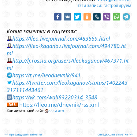
тэги записи:
гастролируем
Копия заметки в соцсетях:
https://lleo.livejournal.com/483669.html
https://lleo-kaganov.livejournal.com/494780.ht
ml
http://lj.rossia.org/users/lleokaganov/467371.ht
ml
https://t.me/lleodnevnik/941
https://twitter.com/lleokaganov/status/1402243
317111443461
https://vk.com/wall83220314_3548
https://lleo.me/dnevnik/rss.xml
Как читать мой сайт
если что
<< предыдущая заметка
следующая заметка >>