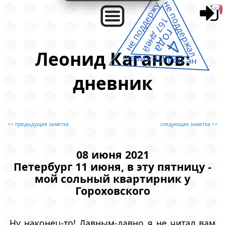
не поддержал
не поддержу
167 дней
года
4
Леонид Каганов:
не поддерживаю
дневник
<< предыдущая заметка
следующая заметка >>
08 июня 2021
Петербург 11 июня, в эту пятницу -
мой сольный квартирник у
Гороховского
Ну наконец-то! Давным-давно я не читал вам