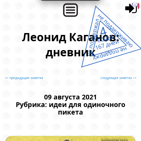
не поддерживаю
не поддержал
4
Леонид Каганов:
года
167 дней
дневник
не поддержу
<< предыдущая заметка
следующая заметка >>
09 августа 2021
Рубрика: идеи для одиночного
пикета