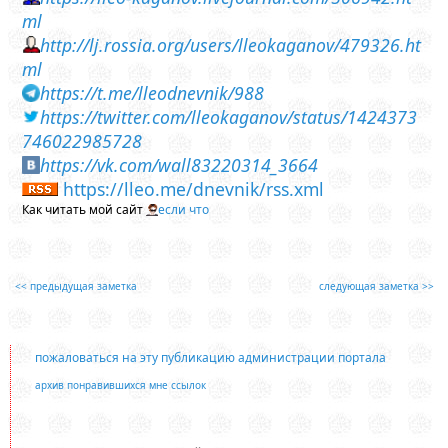
ml
http://lj.rossia.org/users/lleokaganov/479326.ht
ml
https://t.me/lleodnevnik/988
https://twitter.com/lleokaganov/status/1424373
746022985728
https://vk.com/wall83220314_3664
https://lleo.me/dnevnik/rss.xml
Как читать мой сайт
если что
<< предыдущая заметка
следующая заметка >>
пожаловаться на эту публикацию администрации портала
архив понравившихся мне ссылок