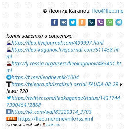
© Леонид Каганов
lleo@lleo.me
Копия заметки в соцсетях:
https://lleo.livejournal.com/499997.html
https://lleo-kaganov.livejournal.com/511458.ht
ml
http://lj.rossia.org/users/lleokaganov/483401.ht
ml
https://t.me/lleodnevnik/1004
https://telegra.ph/izrailskij-serial-FAUDA-08-29
v
iews: 720
https://twitter.com/lleokaganov/status/1431744
739045412868
https://vk.com/wall83220314_3703
https://lleo.me/dnevnik/rss.xml
Как читать мой сайт
если что