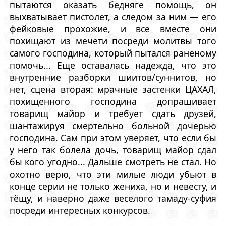
пытаются оказать бедняге помощь, он
выхватывает пистолет, а следом за ним — его
фейковые прохожие, и все вместе они
похищают из мечети посреди молитвы того
самого господина, который пытался раненому
помочь... Еще оставалась надежда, что это
внутренние разборки шиитов/суннитов, но
нет, сцена вторая: мрачные застенки ЦАХАЛ,
похищенного господина допрашивает
товарищ майор и требует сдать друзей,
шантажируя смертельно больной дочерью
господина. Сам при этом уверяет, что если бы
у него так болела дочь, товарищ майор сдал
бы кого угодно... Дальше смотреть не стал. Но
охотно верю, что эти милые люди убьют в
конце серии не только жениха, но и невесту, и
тёщу, и наверно даже веселого тамаду-суфия
посреди интересных конкурсов.