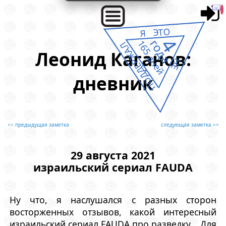
Я ЭТО
4
года
165 дней
ПОДДЕРЖАЛ
Леонид Каганов:
НЕ
дневник
<< предыдущая заметка
следующая заметка >>
29 августа 2021
израильский сериал FAUDA
Ну что, я наслушался с разных сторон
восторженных отзывов, какой интересный
израильский сериал FAUDA про разведку... Для