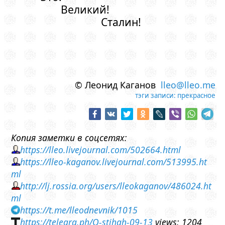
Великий!
Сталин!
© Леонид Каганов
lleo@lleo.me
тэги записи:
прекрасное
Копия заметки в соцсетях:
https://lleo.livejournal.com/502664.html
https://lleo-kaganov.livejournal.com/513995.ht
ml
http://lj.rossia.org/users/lleokaganov/486024.ht
ml
https://t.me/lleodnevnik/1015
https://telegra.ph/O-stihah-09-13
views: 1204