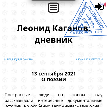
не поддерживаю
не поддержу
163 дня
года
4
Леонид Каганов:
не поддержал
дневник
<< предыдущая заметка
следующая заметка >>
13 сентября 2021
О поэзии
Прекрасные люди на новом году
рассказывали интересные документальные
истории, но особенно запомнилась мне одна.