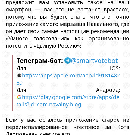
предложит вам установить такое на ваш
смартфон — вас это не застанет врасплох,
потому что вы будете знать, что это точно
приложение самого мерзавца Навального, где
он дает свои самые настоящие рекомендации
«Умного голосования» как организованно
потеснить «Единую Россию»:
Телеграм-бот:
@smartvotebot
Для iOS:
https://apps.apple.com/app/id9181482
89
Для Андроид:
https://play.google.com/store/apps/de
tails?id=com.navalny.blog
Если у вас осталось приложение старое не
переинсталлированное «тестовое за Кота
Леопольда», снесите его.