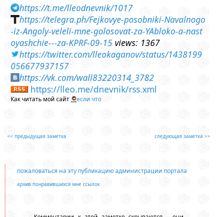
https://t.me/lleodnevnik/1017
https://telegra.ph/Fejkovye-posobniki-Navalnogo
-iz-Angoly-veleli-mne-golosovat-za-YAbloko-a-nast
oyashchie---za-KPRF-09-15
views: 1367
https://twitter.com/lleokaganov/status/1438199
056677937157
https://vk.com/wall83220314_3782
https://lleo.me/dnevnik/rss.xml
Как читать мой сайт
если что
<< предыдущая заметка
следующая заметка >>
пожаловаться на эту публикацию администрации портала
архив понравившихся мне ссылок
Комментарии к этой заметке скрываются - они