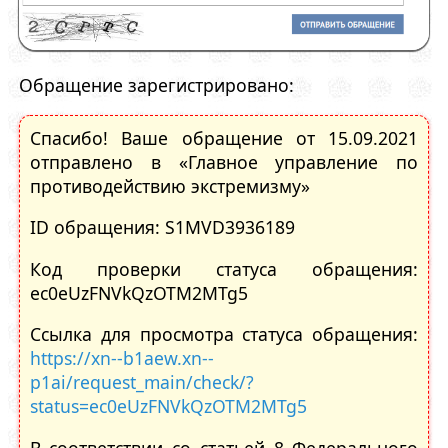
Обращение зарегистрировано:
Спасибо! Ваше обращение от 15.09.2021
отправлено в «Главное управление по
противодействию экстремизму»
ID обращения: S1MVD3936189
Код проверки статуса обращения:
ec0eUzFNVkQzOTM2MTg5
Ссылка для просмотра статуса обращения:
https://xn--b1aew.xn--
p1ai/request_main/check/?
status=ec0eUzFNVkQzOTM2MTg5
В соответствии со статьей 8 Федерального