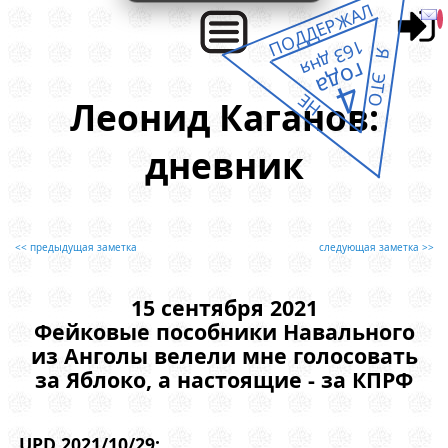
ПОДДЕРЖАЛ
163 дня
Я ЭТО
года
4
НЕ
Леонид Каганов:
дневник
<< предыдущая заметка
следующая заметка >>
15 сентября 2021
Фейковые пособники Навального
из Анголы велели мне голосовать
за Яблоко, а настоящие - за КПРФ
UPD 2021/10/29: