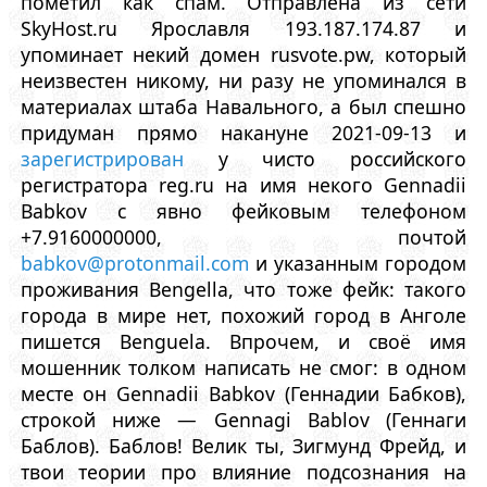
пометил как спам. Отправлена из сети
SkyHost.ru Ярославля 193.187.174.87 и
упоминает некий домен rusvote.pw, который
неизвестен никому, ни разу не упоминался в
материалах штаба Навального, а был спешно
придуман прямо накануне 2021-09-13 и
зарегистрирован
у чисто российского
регистратора reg.ru на имя некого Gennadii
Babkov с явно фейковым телефоном
+7.9160000000, почтой
babkov@protonmail.com
и указанным городом
проживания Bengella, что тоже фейк: такого
города в мире нет, похожий город в Анголе
пишется Benguela. Впрочем, и своё имя
мошенник толком написать не смог: в одном
месте он Gennadii Babkov (Геннадии Бабков),
строкой ниже — Gennagi Bablov (Геннаги
Баблов). Баблов! Велик ты, Зигмунд Фрейд, и
твои теории про влияние подсознания на