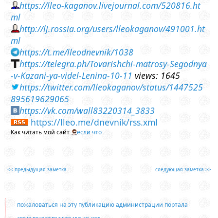
https://lleo-kaganov.livejournal.com/520816.ht
ml
http://lj.rossia.org/users/lleokaganov/491001.ht
ml
https://t.me/lleodnevnik/1038
https://telegra.ph/Tovarishchi-matrosy-Segodnya
-v-Kazani-ya-videl-Lenina-10-11
views: 1645
https://twitter.com/lleokaganov/status/1447525
895619629065
https://vk.com/wall83220314_3833
https://lleo.me/dnevnik/rss.xml
Как читать мой сайт
если что
<< предыдущая заметка
следующая заметка >>
пожаловаться на эту публикацию администрации портала
архив понравившихся мне ссылок