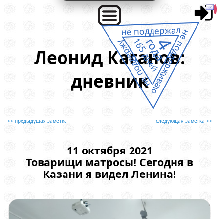
не поддержал
не поддерживаю
4
года
165 дней
не поддержу
Леонид Каганов:
дневник
<< предыдущая заметка
следующая заметка >>
11 октября 2021
Товарищи матросы! Сегодня в
Казани я видел Ленина!