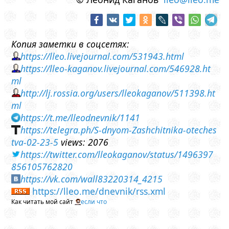
Копия заметки в соцсетях:
https://lleo.livejournal.com/531943.html
https://lleo-kaganov.livejournal.com/546928.ht
ml
http://lj.rossia.org/users/lleokaganov/511398.ht
ml
https://t.me/lleodnevnik/1141
https://telegra.ph/S-dnyom-Zashchitnika-oteches
tva-02-23-5
views: 2076
https://twitter.com/lleokaganov/status/1496397
856105762820
https://vk.com/wall83220314_4215
https://lleo.me/dnevnik/rss.xml
Как читать мой сайт
если что