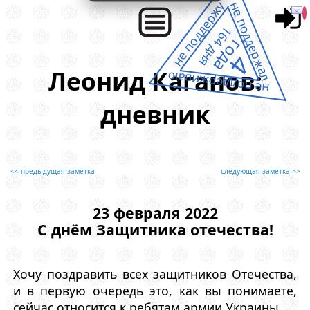
не поддержу
не поддержал
164 дня
года
4
Леонид Каганов:
не поддерживаю
дневник
<< предыдущая заметка
следующая заметка >>
23 февраля 2022
С днём Защитника отечества!
Хочу поздравить всех защитников Отечества,
и в первую очередь это, как вы понимаете,
сейчас относится к ребятам армии Украины.