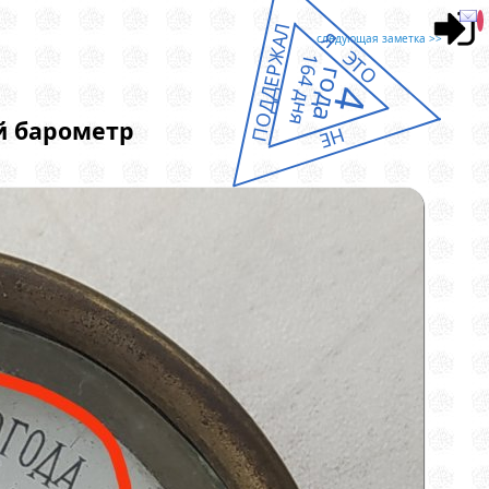
ПОДДЕРЖАЛ
Я ЭТО
следующая заметка >>
164 дня
года
4
й барометр
НЕ