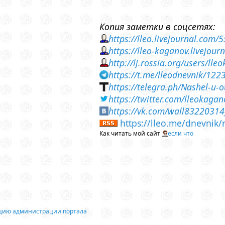
Копия заметки в соцсетях:
https://lleo.livejournal.com/
https://lleo-kaganov.livejou
http://lj.rossia.org/users/l
https://t.me/lleodnevnik/122
https://telegra.ph/Nashel-u-
https://twitter.com/lleokag
https://vk.com/wall8322031
https://lleo.me/dnevnik/
Как читать мой сайт
если что
ацию администрации портала