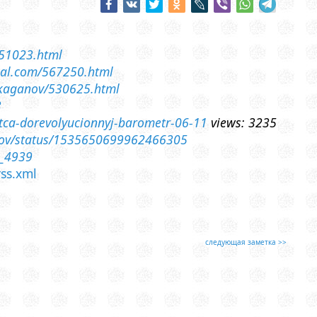
551023.html
rnal.com/567250.html
leokaganov/530625.html
3
otca-dorevolyucionnyj-barometr-06-11
views: 3235
anov/status/1535650699962466305
4_4939
rss.xml
следующая заметка >>