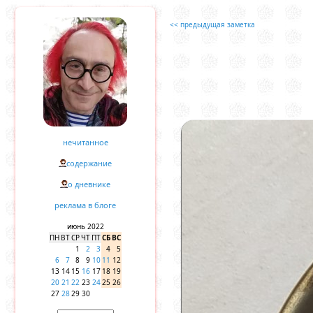
<< предыдущая заметка
нечитанное
содержание
о дневнике
реклама в блоге
июнь 2022
ПН
ВТ
СР
ЧТ
ПТ
СБ
ВС
1
2
3
4
5
6
7
8
9
10
11
12
13
14
15
16
17
18
19
20
21
22
23
24
25
26
27
28
29
30