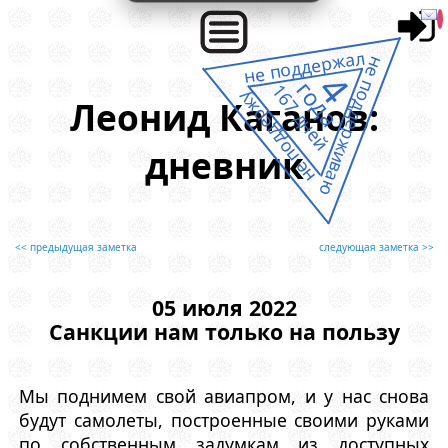
не поддержал
не поддерживаю
4
года
167 дней
не поддержу
Леонид Каганов:
дневник
<< предыдущая заметка
следующая заметка >>
05 июля 2022
Санкции нам только на пользу
Мы поднимем свой авиапром, и у нас снова
будут самолеты, построенные своими руками
по собственным задумкам из доступных