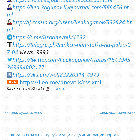
https://lleo-kaganov.livejournal.com/569456.ht
ml
http://lj.rossia.org/users/lleokaganov/532924.ht
ml
https://t.me/lleodnevnik/1232
https://telegra.ph/Sankcii-nam-tolko-na-polzu-0
7-04
views: 3393
https://twitter.com/lleokaganov/status/1543945
363694002177
https://vk.com/wall83220314_4979
https://lleo.me/dnevnik/rss.xml
Как читать мой сайт
если что
<< предыдущая заметка
следующая заметка >>
пожаловаться на эту публикацию администрации портала