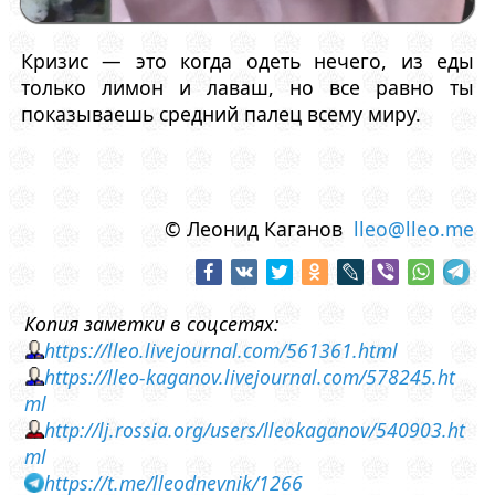
Кризис — это когда одеть нечего, из еды
только лимон и лаваш, но все равно ты
показываешь средний палец всему миру.
© Леонид Каганов
lleo@lleo.me
Копия заметки в соцсетях:
https://lleo.livejournal.com/561361.html
https://lleo-kaganov.livejournal.com/578245.ht
ml
http://lj.rossia.org/users/lleokaganov/540903.ht
ml
https://t.me/lleodnevnik/1266