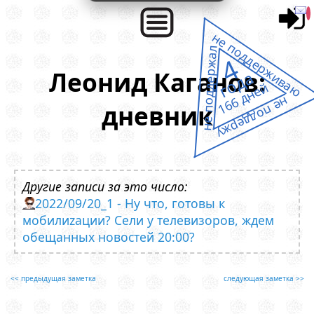
не поддерживаю
не поддержал
4
Леонид Каганов:
года
166 дней
не поддержу
дневник
Другие записи за это число:
2022/09/20_1 - Ну что, готовы к
мобилиzации? Сели у телевизоров, ждем
обещанных новостей 20:00?
<< предыдущая заметка
следующая заметка >>