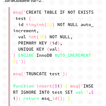
записываем val=2.
msq('CREATE TABLE IF NOT EXISTS
test (
id tinyint(10) NOT NULL auto_
increment,
val int(10) NOT NULL,
PRIMARY KEY (id),
UNIQUE KEY (val)
) ENGINE=InnoDB AUTO_INCREMENT=
1;');
msq('TRUNCATE test');
function insert($i) { msq('INSE
RT IGNORE INTO test SET val='.$
i); return msq_id(); }