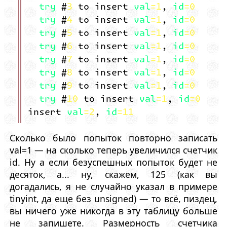
try #3 to insert val=1, id=0
try #4 to insert val=1, id=0
try #5 to insert val=1, id=0
try #6 to insert val=1, id=0
try #7 to insert val=1, id=0
try #8 to insert val=1, id=0
try #9 to insert val=1, id=0
try #10 to insert val=1, id=0
insert val=2, id=11
Сколько было попыток повторно записать
val=1 — на сколько теперь увеличился счетчик
id. Ну а если безуспешных попыток будет не
десяток, а... ну, скажем, 125 (как вы
догадались, я не случайно указал в примере
tinyint, да еще без unsigned) — то всё, пиздец,
вы ничего уже никогда в эту таблицу больше
не запишете. Размерность счетчика