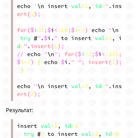
echo '\n insert val=1, id='.ins
ert(1);
for($i=2;$i<=10;$i++) echo "\n
try #".$i." to insert val=1, i
d=".insert(1);
// echo "\n"; for($i=2;$i<=126;
$i++) { echo $i." "; insert(1);
}
echo "\n insert val=2, id=".ins
ert(2);
Результат:
insert val=1, id=1
try #2 to insert val=1, id=0