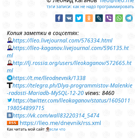
© Леонид Каганов
lleo@lleo.me
тэги записи:
как не надо программировать
Копия заметки в соцсетях:
https://lleo.livejournal.com/576334.html
https://lleo-kaganov.livejournal.com/596135.ht
ml
http://lj.rossia.org/users/lleokaganov/572665.ht
ml
https://t.me/lleodnevnik/1338
https://telegra.ph/Dlya-programmistov-Malenkie
-radosti-Mariadb-MySQL-12-20
views: 8460
https://twitter.com/lleokaganov/status/1605011
198054899715
https://vk.com/wall83220314_5474
https://lleo.me/dnevnik/rss.xml
Как читать мой сайт
если что