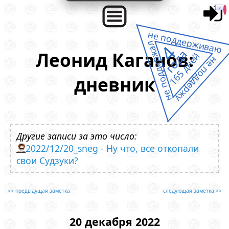
не поддерживаю
не поддержал
4
года
Леонид Каганов:
165 дней
не поддержу
дневник
Другие записи за это число:
2022/12/20_sneg - Ну что, все откопали
свои Судзуки?
<< предыдущая заметка
следующая заметка >>
20 декабря 2022