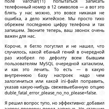
поле varchar(11) попытаться записать
телефонный номер в 12 символов — а вот это
блять у нас можно, это вовсе никакая не
ошибка, а дело житейское. Мы просто тихо
обрежем последнюю цифру телефона и так
запишем. Звоните теперь, ваш звонок очень
важен для нас.
Короче, я бегло погуглил и не нашел, что
случилось, какой ебаный гений в очередной
раз изобрел по дефолту всем бывшим
пользователям MySQL очередной катаклизм,
и как это лечить. То есть — в какую
внутреннюю базу настроек надо чем
залогиниться или какой ini-файл поправить,
указав какую-нибудь свежевыебанную опцию
duble_fatal_error_please_no_no_please=false.
Я решил вопрос тупо, но эффективно: добавил
запрос-проверку перед записью. Но старшие