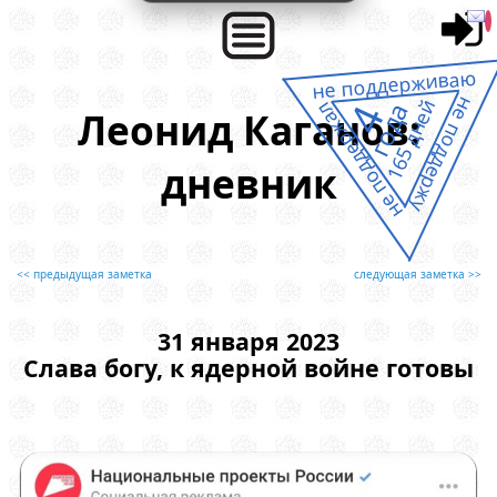
не поддерживаю
не поддержу
165 дней
4
года
не поддержал
Леонид Каганов:
дневник
<< предыдущая заметка
следующая заметка >>
31 января 2023
Слава богу, к ядерной войне готовы