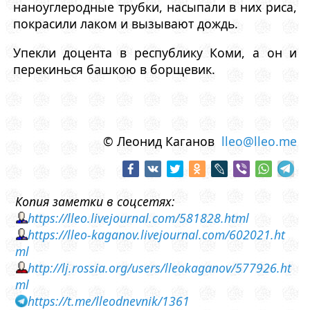
наноуглеродные трубки, насыпали в них риса,
покрасили лаком и вызывают дождь.
Упекли доцента в республику Коми, а он и
перекинься башкою в борщевик.
© Леонид Каганов
lleo@lleo.me
Копия заметки в соцсетях:
https://lleo.livejournal.com/581828.html
https://lleo-kaganov.livejournal.com/602021.ht
ml
http://lj.rossia.org/users/lleokaganov/577926.ht
ml
https://t.me/lleodnevnik/1361