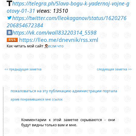
https://telegra.ph/Slava-bogu-k-yadernoj-vojne-g
otovy-01-31
views: 13510
https://twitter.com/lleokaganov/status/1620276
206854672384
https://vk.com/wall83220314_5598
https://lleo.me/dnevnik/rss.xml
Как читать мой сайт
если что
<< предыдущая заметка
следующая заметка >>
пожаловаться на эту публикацию администрации портала
архив понравившихся мне ссылок
Комментарии к этой заметке скрываются - они
будут видны только вам и мне.