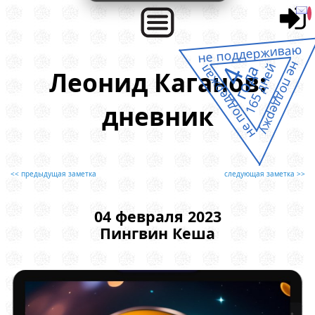
не поддерживаю
не поддержу
165 дней
4
года
не поддержал
Леонид Каганов:
дневник
<< предыдущая заметка
следующая заметка >>
04 февраля 2023
Пингвин Кеша