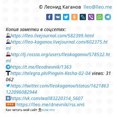
© Леонид Каганов
lleo@lleo.me
Копия заметки в соцсетях:
https://lleo.livejournal.com/582399.html
https://lleo-kaganov.livejournal.com/602375.ht
ml
http://lj.rossia.org/users/lleokaganov/578532.ht
ml
https://t.me/lleodnevnik/1363
https://telegra.ph/Pingvin-Kesha-02-04
views: 31
062
https://twitter.com/lleokaganov/status/1621863
122096082944
https://vk.com/wall83220314_5607
https://lleo.me/dnevnik/rss.xml
Как читать мой сайт
если что