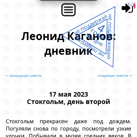
не поддержал
не поддерживаю
4
года
Леонид Каганов:
164 дня
не поддержу
дневник
<< предыдущая заметка
следующая заметка >>
17 мая 2023
Стокгольм, день второй
Стокгольм прекрасен даже под дождем.
Погуляли снова по городу, посмотрели узкие
улочки. Побывали в музее средних веков. В