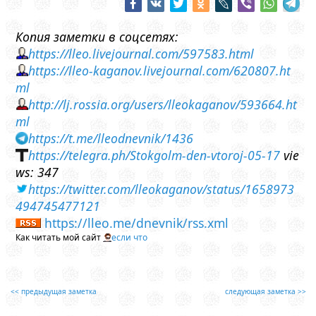
Копия заметки в соцсетях:
https://lleo.livejournal.com/597583.html
https://lleo-kaganov.livejournal.com/620807.ht
ml
http://lj.rossia.org/users/lleokaganov/593664.ht
ml
https://t.me/lleodnevnik/1436
https://telegra.ph/Stokgolm-den-vtoroj-05-17
vie
ws: 347
https://twitter.com/lleokaganov/status/1658973
494745477121
https://lleo.me/dnevnik/rss.xml
Как читать мой сайт
если что
<< предыдущая заметка
следующая заметка >>