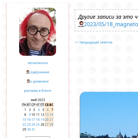
Другие записи за это ч
2023/05/18_magneto
<< предыдущая заметка
нечитанное
содержание
о дневнике
реклама в блоге
май 2023
ПН
ВТ
СР
ЧТ
ПТ
СБ
ВС
1
2
3
4
5
6
7
8
9
10
11
12
13
14
15
16
17
18
19
20
21
22
23
24
25
26
27
28
29
30
31