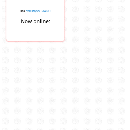
все
четверостишия
Now online: