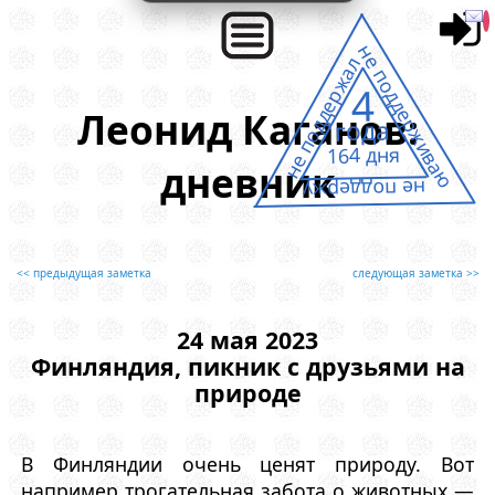
не поддерживаю
не поддержал
4
Леонид Каганов:
года
164 дня
дневник
не поддержу
<< предыдущая заметка
следующая заметка >>
24 мая 2023
Финляндия, пикник с друзьями на
природе
В Финляндии очень ценят природу. Вот
например трогательная забота о животных —