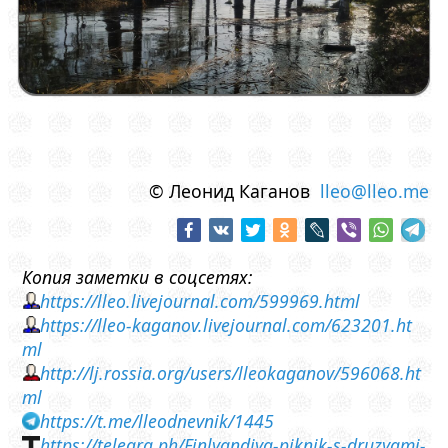
© Леонид Каганов
lleo@lleo.me
Копия заметки в соцсетях:
https://lleo.livejournal.com/599969.html
https://lleo-kaganov.livejournal.com/623201.ht
ml
http://lj.rossia.org/users/lleokaganov/596068.ht
ml
https://t.me/lleodnevnik/1445
https://telegra.ph/Finlyandiya-piknik-s-druzyami-