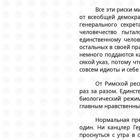
Все эти риски 
от всеобщей демокра
генерального секре
человечество пыта
единственному челов
остальных в своей пр
немного поддаются ка
сякой указ, потому ч
совсем идиоты и себе 
От Римской рес
раз за разом. Единст
биологический режим
главным нравственны
Нормальная пре
один. Ни канцлер Г
проснуться с утра в