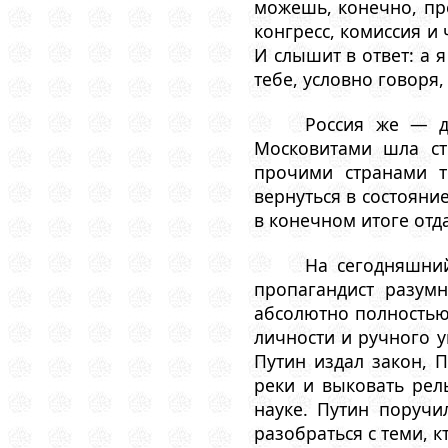
можешь, конечно, пре
конгресс, комиссия и 
И слышит в ответ: а 
тебе, условно говоря
Россия же — д
Московитами шла ст
прочими странами т
вернуться в состояни
в конечном итоге отд
На сегодняшни
пропагандист разум
абсолютно полностью
личности и ручного у
Путин издал закон, 
реки и выковать рел
науке. Путин поручи
разобраться с теми, к