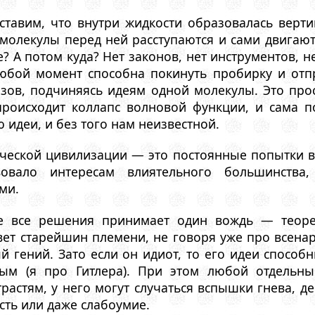
ставим, что внутри жидкости образовалась верти
олекулы перед ней расступаются и сами двигаются 
е? А потом куда? Нет законов, нет инструментов, 
любой момент способна покинуть пробирку и от
изов, подчиняясь идеям одной молекулы. Это про
роисходит коллапс волновой функции, и сама п
 идеи, и без того нам неизвестной.
ческой цивилизации — это постоянные попытки вы
твовало интересам влиятельного большинств
ми.
е все решения принимает один вождь — теорет
ет старейшин племени, не говоря уже про всенар
 гений. Зато если он идиот, то его идеи способ
ным (я про Гитлера). При этом любой отдельн
астям, у него могут случаться вспышки гнева, де
сть или даже слабоумие.