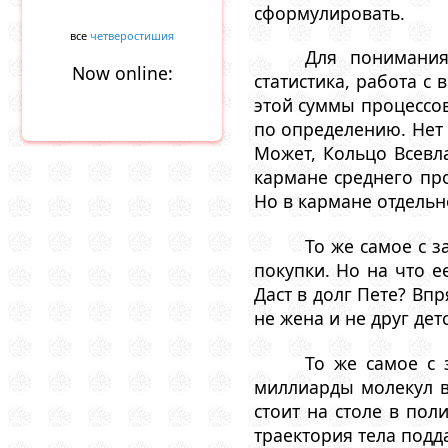
сформулировать.
все
четверостишия
Для понимания
Now online:
статистика, работа с
этой суммы процессов
по определению. Нет 
Может, Кольцо Всевл
кармане среднего про
Но в кармане отдельно
То же самое с 
покупки. Но на что е
Даст в долг Пете? Впр
не жена и не друг детс
То же самое с 
миллиарды молекул в
стоит на столе в пол
траектория тела подд