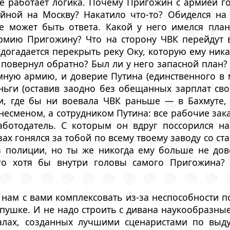
е работает логика. Почему Пригожин с армией 
йной на Москву? Накатило что-то? Обиделся на
е может быть ответа. Какой у него имелся план
рмию Пригожину? Что на сторону ЧВК перейдут 
 догадается перекрыть реку Оку, которую ему ника
 повернул обратно? Был ли у него запасной план? 
ную армию, и доверие Путина (единственного в м
ньги (оставив заодно без обещанных зарплат св
ти, где бы ни воевала ЧВК раньше — в Бахмуте
есменом, а сотрудником Путина: все рабочие зак
аботодатель. С которым он вдруг поссорился на
зах гонялся за тобой по всему твоему заводу со с
з полиции, но ты же никогда ему больше не дове
го хотя бы внутри головы самого Пригожина?
о нам с вами комплексовать из-за неспособности 
пушке. И не надо строить с дивана наукообразны
алах, созданных лучшими сценаристами по выд