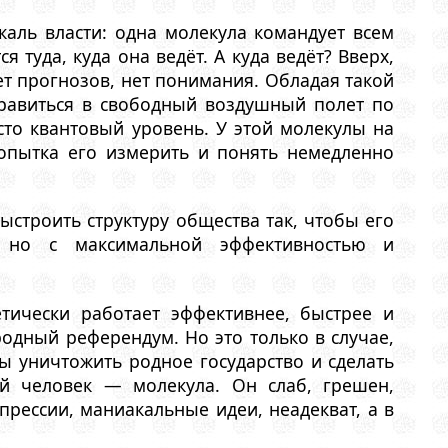
каль власти: одна молекула командует всем
туда, куда она ведёт. А куда ведёт? Вверх,
нет прогнозов, нет понимания. Обладая такой
правиться в свободный воздушный полет по
сто квантовый уровень. У этой молекулы на
опытка его измерить и понять немедленно
строить структуру общества так, чтобы его
а, но с максимальной эффективностью и
ически работает эффективнее, быстрее и
одный референдум. Но это только в случае,
ны уничтожить родное государство и сделать
ый человек — молекула. Он слаб, грешен,
прессии, маниакальные идеи, неадекват, а в