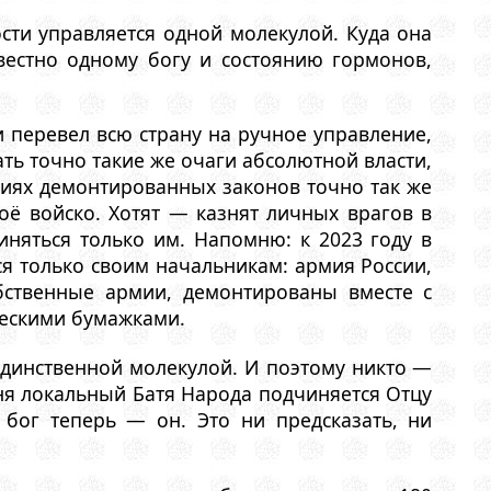
сти управляется одной молекулой. Куда она
вестно одному богу и состоянию гормонов,
и перевел всю страну на ручное управление,
ать точно такие же очаги абсолютной власти,
иях демонтированных законов точно так же
воё войско. Хотят — казнят личных врагов в
иняться только им. Напомню: к 2023 году в
я только своим начальникам: армия России,
бственные армии, демонтированы вместе с
ескими бумажками.
 единственной молекулой. И поэтому никто —
ня локальный Батя Народа подчиняется Отцу
 бог теперь — он. Это ни предсказать, ни