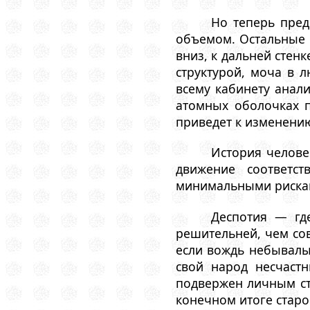
Но теперь пред
объемом. Остальные м
вниз, к дальней стенк
структурой, моча в 
всему кабинету анал
атомных оболочках п
приведет к изменению
История челове
движение соответс
минимальными риска
Деспотия — гд
решительней, чем сов
если вождь небывалый
свой народ несчаст
подвержен личным стр
конечном итоге старо