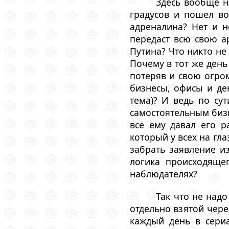
Здесь вообще н
градусов и пошел во
адреналина? Нет и н
передаст всю свою а
Путина? Что никто не
Почему в тот же день
потеряв и свою огром
бизнесы, офисы и де
тема)? И ведь по су
самостоятельным бизн
всё ему давал его р
который у всех на гла
забрать заявление и
логика происходяще
наблюдателях?
Так что не над
отдельно взятой чере
каждый день в сери