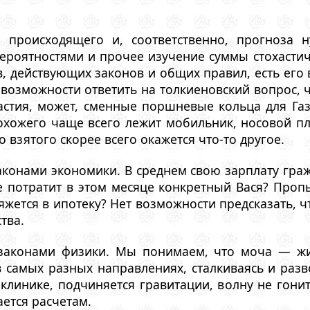
 происходящего и, соответственно, прогноза 
 вероятностями и прочее изучение суммы стохасти
, действующих законов и общих правил, есть его
возможности ответить на толкиеновский вопрос, ч
астия, может, сменные поршневые кольца для Газ
хожего чаще всего лежит мобильник, носовой пла
 взятого скорее всего окажется что-то другое.
законами экономики. В среднем свою зарплату гра
е потратит в этом месяце конкретный Вася? Проп
яжется в ипотеку? Нет возможности предсказать, чт
тва.
законами физики. Мы понимаем, что моча — жид
 самых разных направлениях, сталкиваясь и разв
иклинике, подчиняется гравитации, волну не гонит
ается расчетам.