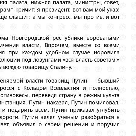
я палата, нижняя палата, министры, совет,
рамп кричит: я президент, вот вам мой указ!
еще слышит: а мы конгресс, мы против, и вот
ма Новгородской республики вороватыми
чения власти. Впрочем, вместе со всеми
сия при каждом удобном случае норовила
люции под лозунгами «вся власть советам!»
му вождю товарищу Сталину.
сменяемой власти товарищ Путин — бывший
росся с Кольцом Всевластия и полностью,
отивовесы, переведя страну в режим культа
нстанция. Путин наказал, Путин помиловал.
 и подарить всем. Путин приказал углубить
дороги. Путин велел учёным разобраться в
совет, объявил о своем решении и поручил