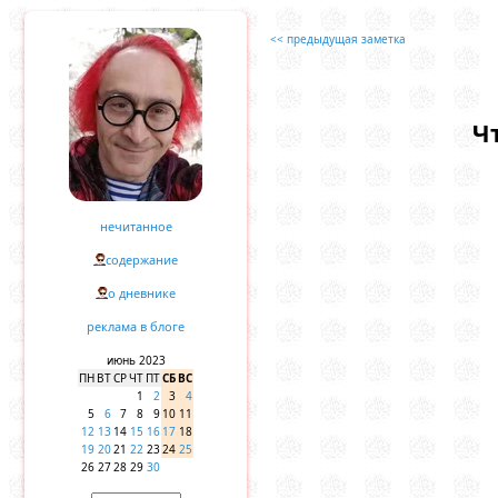
<< предыдущая заметка
Ч
нечитанное
содержание
о дневнике
реклама в блоге
июнь 2023
ПН
ВТ
СР
ЧТ
ПТ
СБ
ВС
1
2
3
4
5
6
7
8
9
10
11
12
13
14
15
16
17
18
19
20
21
22
23
24
25
26
27
28
29
30