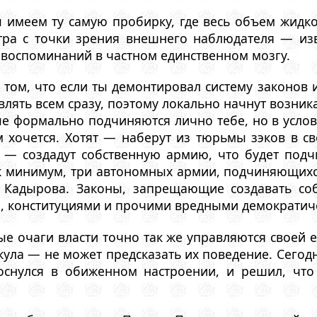
ы имеем ту самую пробирку, где весь объем жидко
тра с точки зрения внешнего наблюдателя — из
 воспоминаний в частном единственном мозгу.
 том, что если ты демонтировал систему законов 
авлять всем сразу, поэтому локально начнут возник
е формально подчиняются лично тебе, но в услов
м хочется. Хотят — наберут из тюрьмы зэков в с
т — создадут собственную армию, что будет подч
ак минимум, три автономных армии, подчиняющихс
 Кадырова. Законы, запрещающие создавать со
, конституциями и прочими вредными демократич
ные очаги власти точно так же управляются своей
ула — не может предсказать их поведение. Сегод
оснулся в обиженном настроении, и решил, что