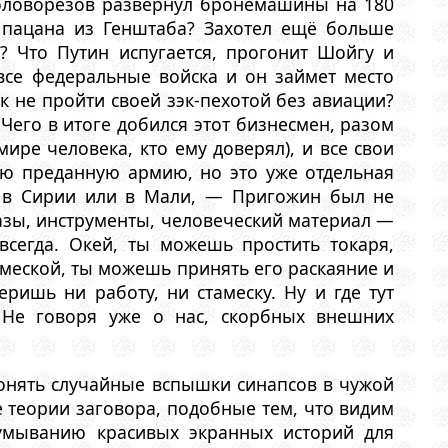
головорезов развернул бронемашины на 180
 пацана из Генштаба? Захотел ещё больше
? Что Путин испугается, прогонит Шойгу и
все федеральные войска и он займет место
к не пройти своей зэк-пехотой без авиации?
Чего в итоге добился этот бизнесмен, разом
ире человека, кто ему доверял), и все свои
ою преданную армию, но это уже отдельная
, в Сирии или в Мали, — Пригожин был не
азы, инструменты, человеческий материал —
всегда. Окей, ты можешь простить токаря,
тамеской, ты можешь принять его раскаяние и
ришь ни работу, ни стамеску. Ну и где тут
 Не говоря уже о нас, скорбных внешних
понять случайные вспышки синапсов в чужой
е теории заговора, подобные тем, что видим
умыванию красивых экранных историй для