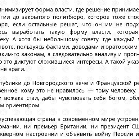
минимизирует форма власти, где решение принимае
тии до закрытого политбюро, которое тоже спос
таря, если остальные решат, что он им не под
лось выработать такую форму власти, котор
еку. А хотя бы небольшому совету, где каждый
авоте, пользуясь фактами, доводами и ораторским
ким-то законам, а следовательно анализу и прогн
то это диктуют сложившиеся интересы. А такой ука
не враги.
публики до Новгородского вече и Французской р
венное, кому это не нравилось, — тому человеку
 вожака стаи, дабы чувствовать себя богом, о
м ориентиром.
успевающая страна в современном мире устроена
ермании, ни премьер Британии, ни президент 
 скверном настроении и объявить войну Персии и