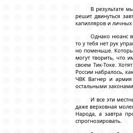
В результате м
решит двинуться зав
капилляров и личных
Однако нюанс в
то у тебя нет рук упр
но поменьше. Которы
могут творить, что и
своем Тик-Токе. Хотя
России набралось, к
ЧВК Вагнер и армия
остальными законами
И все эти мест
даже верховная молек
Народа, а завтра пр
спрогнозировать.