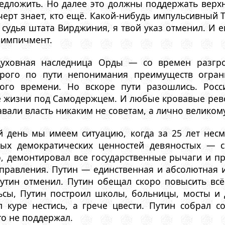
дложить. Но далее это должны поддержать верхня
черт знает, кто ещё. Какой-нибудь импульсивный Т
я судья штата Вирджиния, я твой указ отменил. И 
, импичмент.
уховная наследница Орды — со времен разгро
рого по пути непонимания преимуществ ограни
ого времени. Но вскоре пути разошлись. Рос
е жизни под Самодержцем. И любые кровавые рево
авали власть никаким не советам, а лично велико
й день мы имеем ситуацию, когда за 25 лет не
ных демократических ценностей девяностых — с
, демонтировал все государственные рычаги и пр
правления. Путин — единственная и абсолютная и
Путин отменил. Путин обещал скоро повысить всё
ьсы, Путин построил школы, больницы, мосты и 
л куре нестись, а грече цвести. Путин собрал 
то не поддержал.