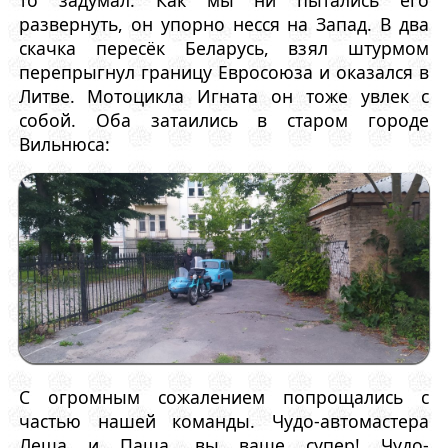
развернуть, он упорно несся на Запад. В два
скачка пересёк Беларусь, взял штурмом
перепрыгнул границу Евросоюза и оказался в
Литве. Мотоцикла Игната он тоже увлек с
собой. Оба затаились в старом городе
Вильнюса:
С огромным сожалением попрощались с
частью нашей команды. Чудо-автомастера
Леша и Паша, вы ваще супер! Чудо-