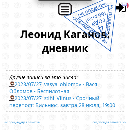
не поддержу
не поддержал
166 дней
не поддерживаю
года
4
Леонид Каганов:
дневник
Другие записи за это число:
2023/07/27_vasya_oblomov - Вася
Обломов - Беспилотная
2023/07/27_stihi_Vilnus - Срочный
перепост: Вильнюс, завтра 28 июля, 19:00
<< предыдущая заметка
следующая заметка >>