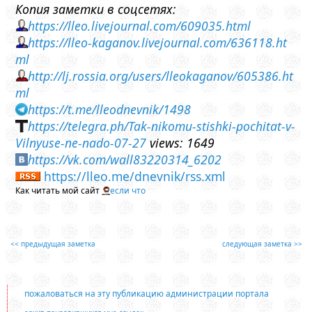
Копия заметки в соцсетях:
https://lleo.livejournal.com/609035.html
https://lleo-kaganov.livejournal.com/636118.ht
ml
http://lj.rossia.org/users/lleokaganov/605386.ht
ml
https://t.me/lleodnevnik/1498
https://telegra.ph/Tak-nikomu-stishki-pochitat-v-
Vilnyuse-ne-nado-07-27
views: 1649
https://vk.com/wall83220314_6202
https://lleo.me/dnevnik/rss.xml
Как читать мой сайт
если что
<< предыдущая заметка
следующая заметка >>
пожаловаться на эту публикацию администрации портала