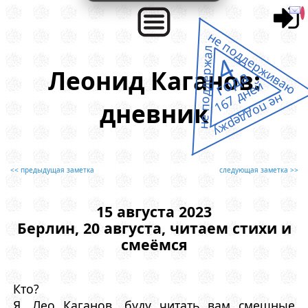
не поддерживаю
не поддержал
4
Леонид Каганов:
года
167 дней
не поддержу
дневник
<< предыдущая заметка
следующая заметка >>
15 августа 2023
Берлин, 20 августа, читаем стихи и
смеёмся
Кто?
Я, Лео Каганов, буду читать вам смешные