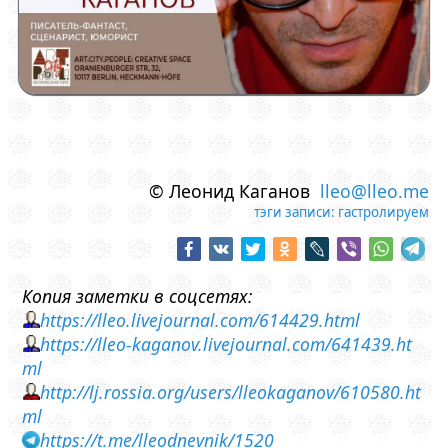
© Леонид Каганов
lleo@lleo.me
тэги записи:
гастролируем
Копия заметки в соцсетях:
https://lleo.livejournal.com/614429.html
https://lleo-kaganov.livejournal.com/641439.ht
ml
http://lj.rossia.org/users/lleokaganov/610580.ht
ml
https://t.me/lleodnevnik/1520