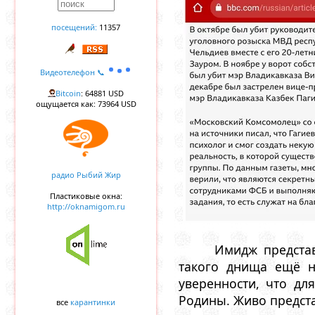
посещений:
11357
Видеотелефон 📞
Bitcoin
: 64881 USD
ощущается как: 73964 USD
радио Рыбий Жир
Пластиковые окна:
http://oknamigom.ru
Имидж представ
такого днища ещё н
уверенности, что дл
Родины. Живо предста
все
карантинки