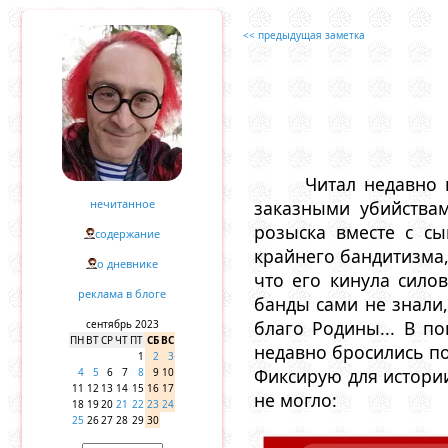
<< предыдущая заметка
Читал недавно 
нечитанное
заказными убийствам
розыска вместе с сы
содержание
крайнего бандитизма, 
о дневнике
что его кинула сило
реклама в блоге
банды сами не знали
благо Родины... В п
сентябрь 2023
ПН
ВТ
СР
ЧТ
ПТ
СБ
ВС
недавно бросились п
1
2
3
Фиксирую для истории
4
5
6
7
8
9
10
11
12
13
14
15
16
17
не могло:
18
19
20
21
22
23
24
25
26
27
28
29
30