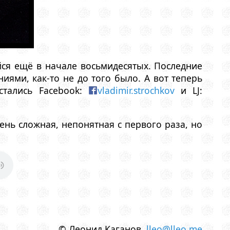
ся ещё в начале восьмидесятых. Последние
ми, как-то не до того было. А вот теперь
остались Facebook:
vladimir.strochkov
и LJ:
ень сложная, непонятная с первого раза, но
© Леонид Каганов
lleo@lleo.me