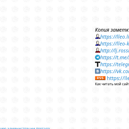
Копия заметк
https://lleo
https://lleo
http://lj.ro
https://t.me
https://tele
https://vk.
https://l
Как читать мой сай
ацию администрации портала