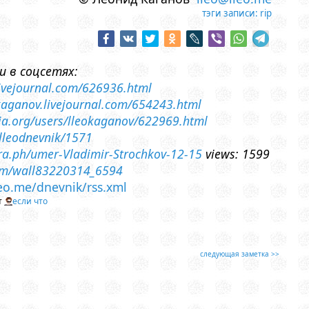
тэги записи:
rip
и в соцсетях:
.livejournal.com/626936.html
-kaganov.livejournal.com/654243.html
ssia.org/users/lleokaganov/622969.html
/lleodnevnik/1571
gra.ph/umer-Vladimir-Strochkov-12-15
views: 1599
com/wall83220314_6594
leo.me/dnevnik/rss.xml
т
если что
следующая заметка >>