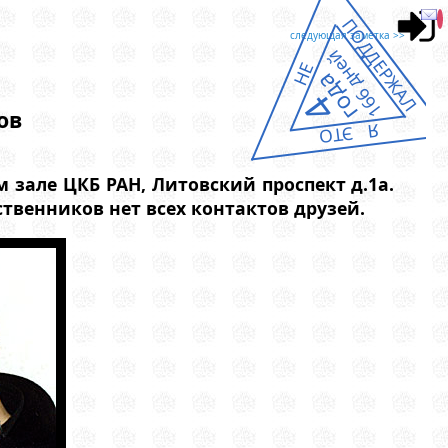
ПОДДЕРЖАЛ
следующая заметка >>
166 дней
НЕ
года
4
ов
Я ЭТО
 зале ЦКБ РАН, Литовский проспект д.1а.
твенников нет всех контактов друзей.