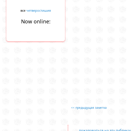
все
четверостишия
Now online:
<< предыдущая заметка
пожаловаться на эту публик