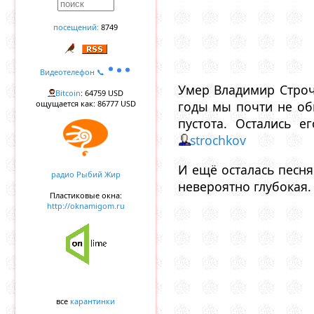
посещений:
8749
Видеотелефон 📞
Умер Владимир Строч
Bitcoin
: 64759 USD
ощущается как: 86777 USD
годы мы почти не об
пустота. Остались е
strochkov
И ещё осталась песня
радио Рыбий Жир
невероятно глубокая.
Пластиковые окна:
http://oknamigom.ru
все
карантинки