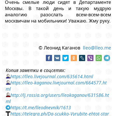
Очень смелые люди сидят в Департаменте
Москвы. В такой день и такую мудрую
аналогию разослать всем-всем-всем
москвичам на мобильники! Уважаю. Жму руку.
© Леонид Каганов
lleo@lleo.me
Копия заметки в соцсетях:
https://lleo.livejournal.com/635614.html
https://lleo-kaganov.livejournal.com/664577.ht
ml
http://lj.rossia.org/users/lleokaganov/631586.ht
ml
https://t.me/lleodnevnik/1613
https://telegra.ph/Da-scukko-Vyrubite-ehtot-star