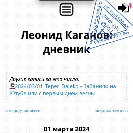
не поддерживаю
не поддержу
167 дней
года
4
Леонид Каганов:
не поддержал
дневник
Другие записи за это число:
2024/03/01_Teper_Daleko - Забанили на
Ютубе или с первым днём весны
<< предыдущая заметка
следующая заметка >>
01 марта 2024