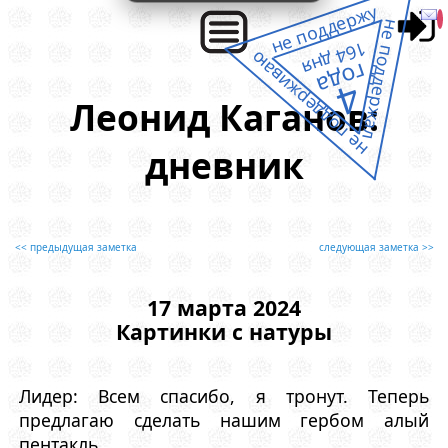
не поддержу
не поддержал
164 дня
не поддерживаю
года
4
Леонид Каганов:
дневник
<< предыдущая заметка
следующая заметка >>
17 марта 2024
Картинки с натуры
Лидер: Всем спасибо, я тронут. Теперь
предлагаю сделать нашим гербом алый
пентакль.