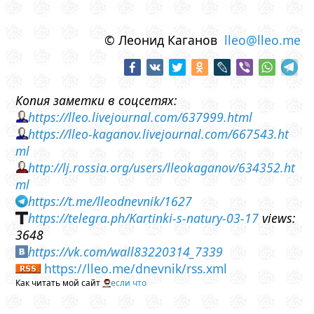
© Леонид Каганов
lleo@lleo.me
Копия заметки в соцсетях:
https://lleo.livejournal.com/637999.html
https://lleo-kaganov.livejournal.com/667543.ht
ml
http://lj.rossia.org/users/lleokaganov/634352.ht
ml
https://t.me/lleodnevnik/1627
https://telegra.ph/Kartinki-s-natury-03-17
views:
3648
https://vk.com/wall83220314_7339
https://lleo.me/dnevnik/rss.xml
Как читать мой сайт
если что