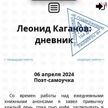
не поддерживаю
не поддержал
4
Леонид Каганов:
года
164 дня
не поддержу
дневник
<< предыдущая заметка
следующая заметка >>
06 апреля 2024
Поэт-самоучка
Со времен работы над ежедневными
книжными анонсами я завел привычку
каждый день, пока пью кофе, заглядывать в