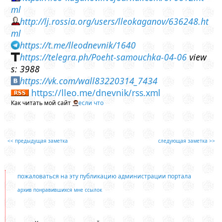
ml
http://lj.rossia.org/users/lleokaganov/636248.ht
ml
https://t.me/lleodnevnik/1640
https://telegra.ph/Poeht-samouchka-04-06
view
s: 3988
https://vk.com/wall83220314_7434
https://lleo.me/dnevnik/rss.xml
Как читать мой сайт
если что
<< предыдущая заметка
следующая заметка >>
пожаловаться на эту публикацию администрации портала
архив понравившихся мне ссылок