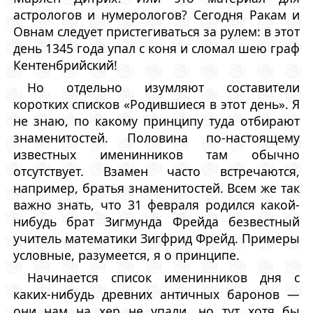
астрологов и нумерологов? Сегодня Ракам и
Овнам следует пристегиваться за рулем: в этот
день 1345 года упал с коня и сломал шею граф
Кентенбрийский!
Но отдельно изумляют составители
коротких списков «Родившиеся в этот день». Я
не знаю, по какому принципу туда отбирают
знаменитостей. Половина по-настоящему
известных именинников там обычно
отсутствует. Взамен часто встречаются,
например, братья знаменитостей. Всем же так
важно знать, что 31 февраля родился какой-
нибудь брат Зигмунда Фрейда безвестный
учитель математики Зигфрид Фрейд. Примеры
условные, разумеется, я о принципе.
Начинается список именинников дня с
каких-нибудь древних античных баронов —
они нам на хер не упали, но тут хотя бы