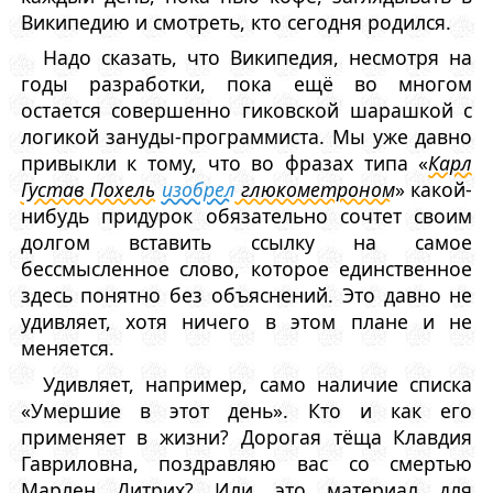
Википедию и смотреть, кто сегодня родился.
Надо сказать, что Википедия, несмотря на
годы разработки, пока ещё во многом
остается совершенно гиковской шарашкой с
логикой зануды-программиста. Мы уже давно
привыкли к тому, что во фразах типа «
Карл
Густав Похель
изобрел
глюкометроном
» какой-
нибудь придурок обязательно сочтет своим
долгом вставить ссылку на самое
бессмысленное слово, которое единственное
здесь понятно без объяснений. Это давно не
удивляет, хотя ничего в этом плане и не
меняется.
Удивляет, например, само наличие списка
«Умершие в этот день». Кто и как его
применяет в жизни? Дорогая тёща Клавдия
Гавриловна, поздравляю вас со смертью
Марлен Дитрих? Или это материал для