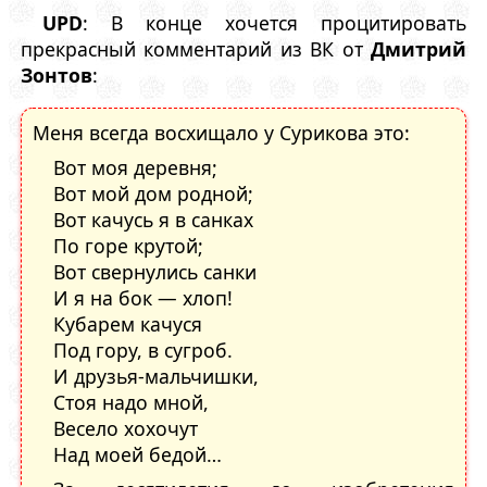
UPD
: В конце хочется процитировать
прекрасный комментарий из ВК от
Дмитрий
Зонтов
:
Меня всегда восхищало у Сурикова это:
Вот моя деревня;
Вот мой дом родной;
Вот качусь я в санках
По горе крутой;
Вот свернулись санки
И я на бок — хлоп!
Кубарем качуся
Под гору, в сугроб.
И друзья-мальчишки,
Стоя надо мной,
Весело хохочут
Над моей бедой…