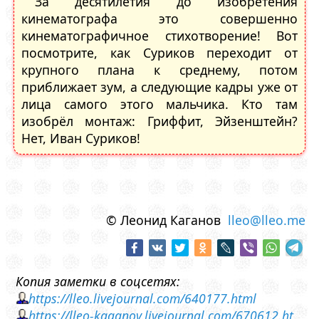
За десятилетия до изобретения
кинематографа это совершенно
кинематографичное стихотворение! Вот
посмотрите, как Суриков переходит от
крупного плана к среднему, потом
приближает зум, а следующие кадры уже от
лица самого этого мальчика. Кто там
изобрёл монтаж: Гриффит, Эйзенштейн?
Нет, Иван Суриков!
© Леонид Каганов
lleo@lleo.me
Копия заметки в соцсетях:
https://lleo.livejournal.com/640177.html
https://lleo-kaganov.livejournal.com/670612.ht