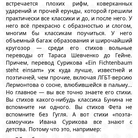
встречается плохих рифм, коверканных
ударений и прочей ерунды, которой грешили
практически все классики и до, и после него. У
него всё прекрасно с образностью и слогом,
многим бы классикам поучиться. У него
объемный багаж образования и широчайший
кругозор — среди его стихов вольные
переводы от Тараса Шевченко до Гейне.
Причем, перевод Сурикова «Ein Fichtenbaum
steht einsam» уж куда лучше, известней и
поэтичней, чем прочие, включая ЛГБТ-версию
Лермонтова о сосне, влюбившейся в пальму...
Но главное — вы все точно знаете его стихи.
Вы стихов какого-нибудь классика Бунина не
вспомните ни одного. Вы стихов Фета не
вспомните без Гугля. А вот стихи «поэта-
самоучки» Ивана Сурикова все знают с
детства. Потому что это, например: