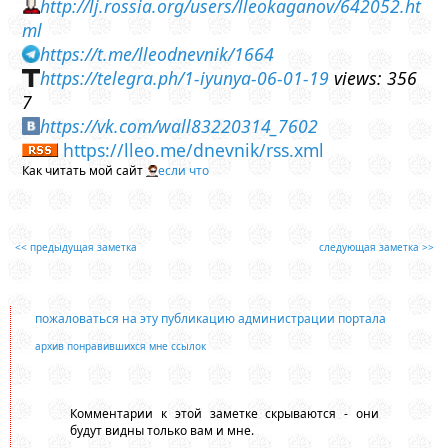
http://lj.rossia.org/users/lleokaganov/642052.ht
ml
https://t.me/lleodnevnik/1664
https://telegra.ph/1-iyunya-06-01-19
views: 356
7
https://vk.com/wall83220314_7602
https://lleo.me/dnevnik/rss.xml
Как читать мой сайт
если что
<< предыдущая заметка
следующая заметка >>
пожаловаться на эту публикацию администрации портала
архив понравившихся мне ссылок
Комментарии к этой заметке скрываются - они
будут видны только вам и мне.