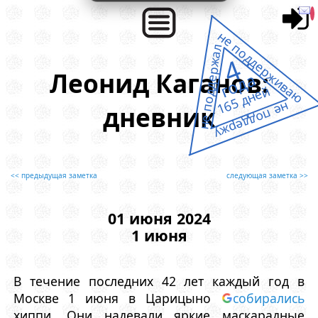
не поддерживаю
не поддержал
4
Леонид Каганов:
года
165 дней
не поддержу
дневник
<< предыдущая заметка
следующая заметка >>
01 июня 2024
1 июня
В течение последних 42 лет каждый год в
Москве 1 июня в Царицыно
собирались
хиппи. Они надевали яркие маскарадные