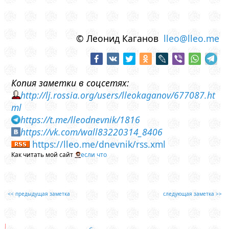
© Леонид Каганов
lleo@lleo.me
Копия заметки в соцсетях:
http://lj.rossia.org/users/lleokaganov/677087.ht
ml
https://t.me/lleodnevnik/1816
https://vk.com/wall83220314_8406
https://lleo.me/dnevnik/rss.xml
Как читать мой сайт
если что
<< предыдущая заметка
следующая заметка >>