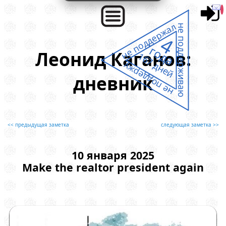
не поддержал
не поддерживаю
4
года
Леонид Каганов:
167 дней
не поддержу
дневник
<< предыдущая заметка
следующая заметка >>
10 января 2025
Make the realtor president again