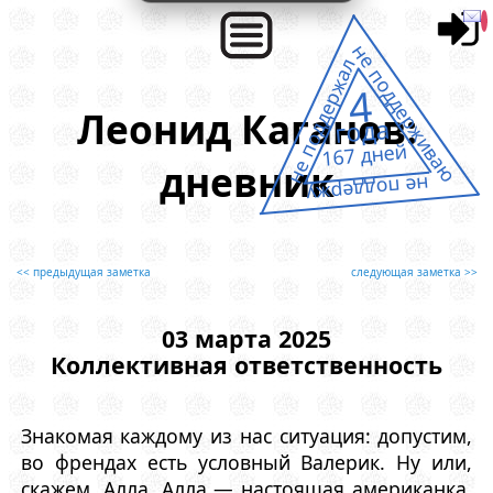
не поддерживаю
не поддержал
4
Леонид Каганов:
года
167 дней
дневник
не поддержу
<< предыдущая заметка
следующая заметка >>
03 марта 2025
Коллективная ответственность
Знакомая каждому из нас ситуация: допустим,
во френдах есть условный Валерик. Ну или,
скажем, Алла. Алла — настоящая американка.