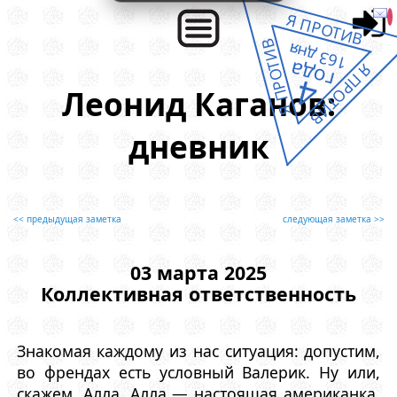
Я ПРОТИВ
Я ПРОТИВ
163 дня
года
Я ПРОТИВ
4
Леонид Каганов:
дневник
<< предыдущая заметка
следующая заметка >>
03 марта 2025
Коллективная ответственность
Знакомая каждому из нас ситуация: допустим,
во френдах есть условный Валерик. Ну или,
скажем, Алла. Алла — настоящая американка.