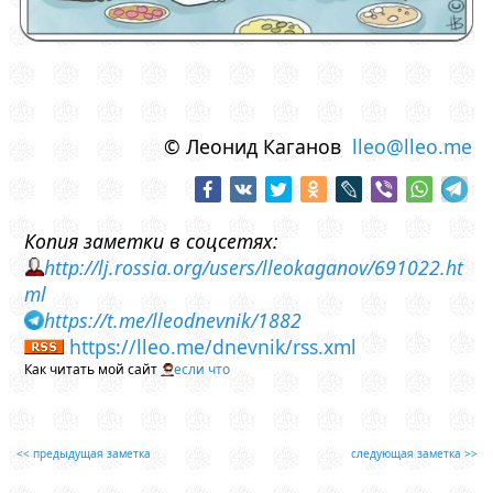
© Леонид Каганов
lleo@lleo.me
Копия заметки в соцсетях:
http://lj.rossia.org/users/lleokaganov/691022.ht
ml
https://t.me/lleodnevnik/1882
https://lleo.me/dnevnik/rss.xml
Как читать мой сайт
если что
<< предыдущая заметка
следующая заметка >>