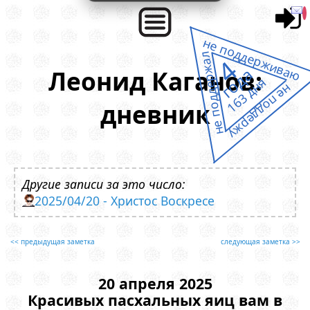
не поддерживаю
не поддержал
4
года
Леонид Каганов:
163 дня
не поддержу
дневник
Другие записи за это число:
2025/04/20 - Христос Воскресе
<< предыдущая заметка
следующая заметка >>
20 апреля 2025
Красивых пасхальных яиц вам в